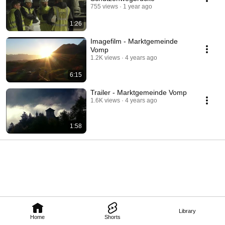
755 views
1 year ago
1:26
Imagefilm - Marktgemeinde
Vomp
1.2K views
4 years ago
6:15
Trailer - Marktgemeinde Vomp
1.6K views
4 years ago
1:58
Library
Home
Shorts