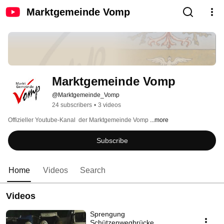
Marktgemeinde Vomp
Marktgemeinde Vomp
@Marktgemeinde_Vomp
24 subscribers
•
3 videos
Offizieller Youtube-Kanal  der Marktgemeinde Vomp 
...more
Subscribe
Home
Videos
Search
Videos
Sprengung
Schützenwegbrücke