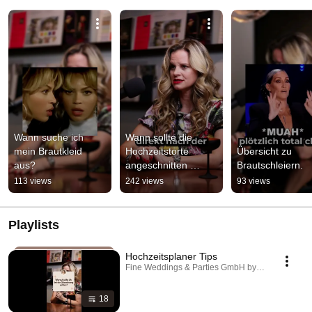
Wann suche ich 
Wann sollte die 
mein Brautkleid 
Hochzeitstorte 
Übersicht zu 
aus?
angeschnitten 
Brautschleiern.
werden?
113 views
242 views
93 views
Playlists
Hochzeitsplaner Tips
Fine Weddings & Parties GmbH by Nadine Metgenbe
18