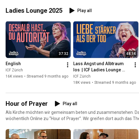
Ladies Lounge 2025
Play all
37:32
48:14
English
Lass Angst und Albtraum 
los  | ICF Ladies Lounge 
ICF Zürich
2025 – MARKED BY JESUS | 
16K views
•
Streamed 9 months ago
ICF Zürich
E02
18K views
•
Streamed 9 months ago
Hour of Prayer
Play all
Als Kirche möchten wir gemeinsam beten und zusammenstehen. Da
wöchentlich Online zu “Hour of Prayer”. Wir greifen dort auch das
um darüber zu diskutieren und zu beten.