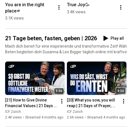
You are in the right 
True Joy🥳
place🫵
3.4K views
3.1K views
21 Tage beten, fasten, geben | 2026
Play all
Mach dich bereit für eine inspirierende und transformative Zeit! Wä
Beten begleiten dich Susanna & Leo Bigger täglich online mit kraftv
Buch „Gesegnet wie niemals zuvor“. Diese Zeit ist eine Einladung, alte Muster zu durchbrechen,
neuen Mut zu schöpfen und Gottes Wirken auf einzigartige Weise in
Verzicht, Gebet und Großzügigkeit schärfen deinen Fokus und geb
spürbare Veränderungen zu bewirken. Das Buch „Gesegnet wie niemals zuvor“ ist dein
praktischer Begleiter auf dieser Reise. Es bietet tägliche Andachten, 
und durch die 21 Tage des Fastens und Betens führen. 📚 Buch bestellen und weitere Infos:
9:56
9:50
https://store-ch.icf.church/pages/gesegnet-wie-niemals-zuvor 👉 Jetzt dabei sein und Gott
erleben wie niemals zuvor!
[21] How to Give Divine 
[20] What you sow, you will 
Financial Values ​​| 21 Days of 
reap | 21 Days of Prayer, 
Prayer, Fasting, and Giving | 
Fasting, and Giving | Leo & 
ICF Zürich
ICF Zürich
Leo & Susan...
Susanna Bigger ...
2.4K views
•
Streamed 4 months ago
2.6K views
•
Streamed 4 months ago