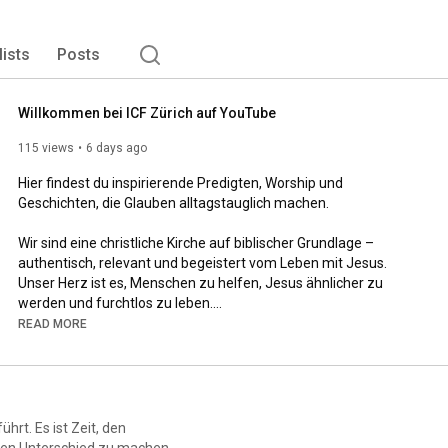
lists
Posts
Willkommen bei ICF Zürich auf YouTube
115 views
6 days ago
Hier findest du inspirierende Predigten, Worship und 
Geschichten, die Glauben alltagstauglich machen.

Wir sind eine christliche Kirche auf biblischer Grundlage – 
authentisch, relevant und begeistert vom Leben mit Jesus. 
Unser Herz ist es, Menschen zu helfen, Jesus ähnlicher zu 
werden und furchtlos zu leben.

READ MORE
👉 Abonniere jetzt den ICF Zürich Youtube Kanal 
https://icf.ch/youtube
Neuste Predigten hier ansehen: 
https://icf.ch/youtube-de
hrt. Es ist Zeit, den
Um ICF zu unterstützen weiterhin lokal und global relevante 
den Unterschied zu machen.