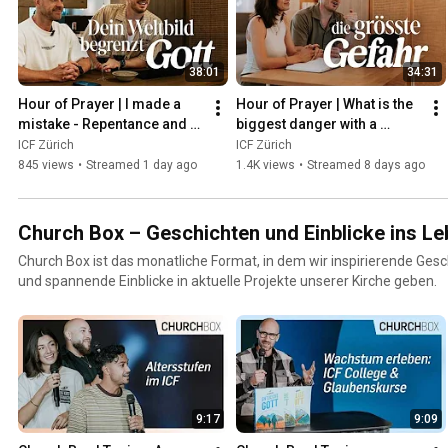
38:01
34:31
Hour of Prayer | I made a 
Hour of Prayer | What is the 
mistake - Repentance and 
biggest danger with a 
taking Communion | ICF 
miracle? | ICF Zurich
ICF Zürich
ICF Zürich
Zurich
845 views
•
Streamed 1 day ago
1.4K views
•
Streamed 8 days ago
Church Box – Geschichten und Einblicke ins Le
Church Box ist das monatliche Format, in dem wir inspirierende Ges
und spannende Einblicke in aktuelle Projekte unserer Kirche geben.
9:17
9:09