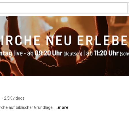
s
•
2.5K videos
irche auf biblischer Grundlage. 
...more