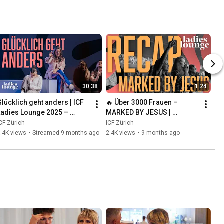
30:38
1:24
Glücklich geht anders | ICF 
🔥 Über 3000 Frauen – 
Ladies Lounge 2025 – 
MARKED BY JESUS | 
MARKED BY JESUS | SE05
Highlights 2025
CF Zürich
ICF Zürich
.4K views
•
Streamed 9 months ago
2.4K views
•
9 months ago