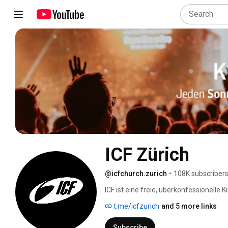
ICF Zürich
@icfchurch.zurich
•
108K subscriber
ICF ist eine freie, überkonfessionelle K
t.me/icfzurich
and 5 more links
Subscribe