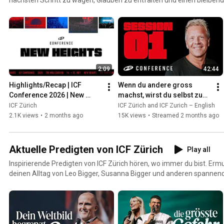
Lass dich inspirieren und herausfordern, um gemeinsam mit Gott Ne
Umfeld positiv zu prägen. New Heights – ICF Conference 2026 Bereit für Wachstum und Einfluss?
Gemeinsam erreichen wir neue Höhen!
2:09
42:44
Highlights/Recap | ICF 
Wenn du andere gross 
Conference 2026 | New 
machst, wirst du selbst zum 
Hights
Segen | SE01 | ICF 
ICF Zürich
ICF Zürich and ICF Zurich – English
Conference | Leo Bigger
2.1K views
•
2 months ago
15K views
•
Streamed 2 months ago
Aktuelle Predigten von ICF Zürich
Play all
Inspirierende Predigten von ICF Zürich hören, wo immer du bist. Er
deinen Alltag von Leo Bigger, Susanna Bigger und anderen spannen
erwarten dich. Mehr Infos: www.icf.ch