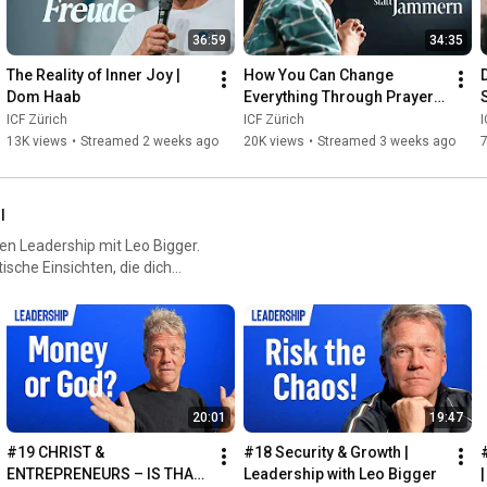
36:59
34:35
The Reality of Inner Joy | 
How You Can Change 
Dom Haab
Everything Through Prayer | 
Susanna Bigger
ICF Zürich
ICF Zürich
I
13K views
•
Streamed 2 weeks ago
20K views
•
Streamed 3 weeks ago
7
l
sen Leadership mit Leo Bigger.
ische Einsichten, die dich
ader zu wachsen. Entdecke
20:01
19:47
#19 CHRIST & 
#18 Security & Growth | 
ENTREPRENEURS – IS THAT 
Leadership with Leo Bigger