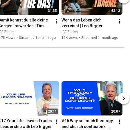
31:35
43:13
Damit kannst du alle deine 
Wenn das Leben dich 
Sorgen loswerden | Tim 
zerreisst | Leo Bigger
Mujiarto
CF Zürich
ICF Zürich
.7K views
•
Streamed 1 month ago
19K views
•
Streamed 1 month ago
20:11
20:07
#17 Your Life Leaves Traces 
#16 Why so much theology 
| Leadership with Leo Bigger
and church confusion? | 