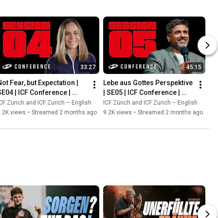
33:27
45:15
ot Fear, but Expectation | 
Lebe aus Gottes Perspektive 
SE04 | ICF Conference | 
| SE05 | ICF Conference | 
Josie Bigger
Mark Varughese
CF Zürich and ICF Zurich – English
ICF Zürich and ICF Zurich – English
.2K views
•
Streamed 2 months ago
9.2K views
•
Streamed 2 months ago