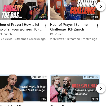
37:25
32:40
Hour of Prayer | How to let 
Hour of Prayer | Summer 
o of all your worries | ICF 
Challenge | ICF Zurich
Zurich
CF Zürich
ICF Zürich
.2K views
•
Streamed 4 weeks ago
2.7K views
•
Streamed 1 month ago
9:07
9:09