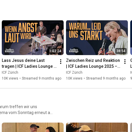
1:03:24
38:54
Lass Jesus deine Last 
Zwischen Reiz und Reaktion 
tragen | ICF Ladies Lounge 
| ICF Ladies Lounge 2025 – 
2025 – MARKED BY JESUS | 
MARKED BY JESUS | SE04
ICF Zürich
ICF Zürich
I
SE03
10K views
•
Streamed 9 months ago
10K views
•
Streamed 9 months ago
9
rum treffen wir uns
 Thema vom Sonntag erneut auf