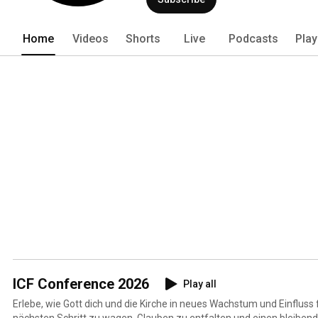
Home
Videos
Shorts
Live
Podcasts
Play
ICF Conference 2026
Play all
Erlebe, wie Gott dich und die Kirche in neues Wachstum und Einfluss fü
nächsten Schritt zu wagen, Glauben zu entfalten und einen bleiben