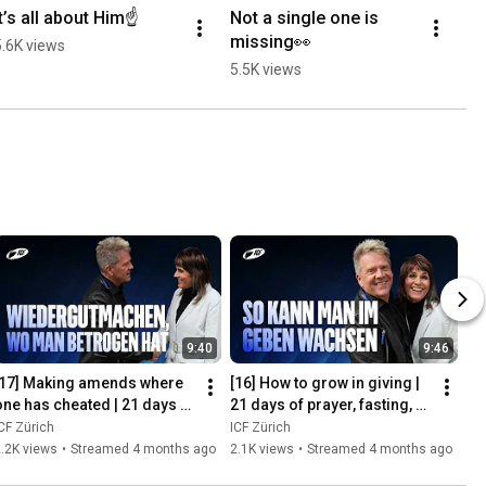
It’s all about Him☝️
Not a single one is 
missing👀
5.6K views
5.5K views
9:40
9:46
[17] Making amends where 
[16] How to grow in giving | 
one has cheated | 21 days of 
21 days of prayer, fasting, 
rayer, fasting & giving | Leo 
and giving | Leo & Susanna 
CF Zürich
ICF Zürich
& Susanna Bi...
Bigger | ICF ...
.2K views
•
Streamed 4 months ago
2.1K views
•
Streamed 4 months ago