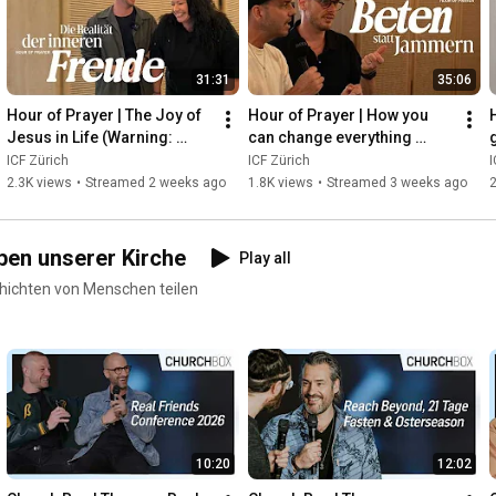
31:31
35:06
Hour of Prayer | The Joy of 
Hour of Prayer | How you 
Jesus in Life (Warning: 
can change everything 
g
Enthusiasm Hazard) | ICF 
through prayer | ICF Zurich
ICF Zürich
ICF Zürich
I
Zurich
2.3K views
•
Streamed 2 weeks ago
1.8K views
•
Streamed 3 weeks ago
2
ben unserer Kirche
Play all
chichten von Menschen teilen
10:20
12:02