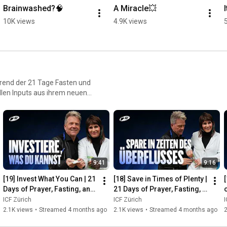
Brainwashed?🧠
A Miracle💥
10K views
4.9K views
hrend der 21 Tage Fasten und
ollen Inputs aus ihrem neuen
 deinem Leben zu erleben.
en Gott mehr Raum, um
die dich inspirieren, stärken
9:41
9:16
[19] Invest What You Can | 21 
[18] Save in Times of Plenty | 
Days of Prayer, Fasting, and 
21 Days of Prayer, Fasting, 
Giving | Leo & Susanna 
and Giving | Leo & Susanna 
p
ICF Zürich
ICF Zürich
I
Bigger | ICF Zu...
Bigger | ICF
2.1K views
•
Streamed 4 months ago
2.1K views
•
Streamed 4 months ago
2