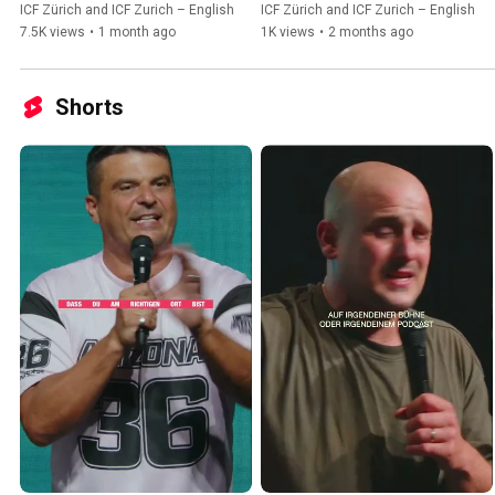
with Leo Bigger
Bigger
ICF Zürich and ICF Zurich – English
ICF Zürich and ICF Zurich – English
7.5K views
•
1 month ago
1K views
•
2 months ago
Shorts