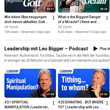
39:11
38:36
Wie deine Überzeugungen 
What is the Biggest Danger 
dich davon abhalten, Gott 
of a Miracle? | René and 
wirklich zu verstehen | Tobi 
Ilana Schubert
ICF Zürich
ICF Zürich
Teichen
10K views
•
Streamed 3 days ago
8.2K views
•
Streamed 10 days ago
Leadership mit Leo Bigger – Podcast
Play al
Relevant. Authentisch. Furchtlos. Tauche ein in die Welt der furchtlo
In weniger als 20 Minuten pro Episode teilt Leo relevante und authent
herausfordern und dir die Werkzeuge an die Hand geben, um als Le
und entfalte dein wahres Leadership-Potenzial!
19:58
20:06
#21 SPIRITUAL 
#20 DONATING...BUT WHERE 
MANIPULATION | Leadership 
TO? | Leadership with Leo 