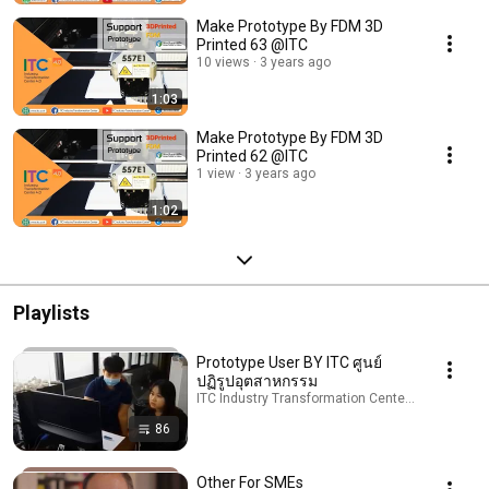
Make Prototype By FDM 3D
Printed 63 @ITC
10 views
3 years ago
1:03
Make Prototype By FDM 3D
Printed 62 @ITC
1 view
3 years ago
1:02
Playlists
Prototype User BY ITC ศูนย์
ปฏิรูปอุตสาหกรรม
ITC Industry Transformation Center (ITC ศูนย์ปฏิร
86
Other For SMEs