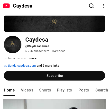
Caydesa
Caydesa 
@Caydesacarnes
6.76K subscribers
•
84 videos
¡Hola carnívoros! 
...more
tienda.caydesa.com
and 2 more links
Subscribe
Home
Videos
Shorts
Playlists
Posts
Search