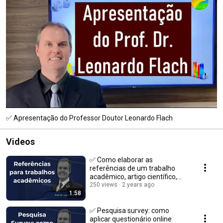
✅ Apresentação do Professor Doutor Leonardo Flach
Videos
✅ Como elaborar as
referências de um trabalho
acadêmico, artigo científico,
TCC
250 views
2 years ago
1:58
✅ Pesquisa survey: como
aplicar questionário online