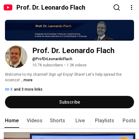
Prof. Dr. Leonardo Flach
Prof. Dr. Leonardo Flach
@ProfDrLeonardoFlach
10.7K subscribers
•
1.3K videos
Welcome to my channel! Sign up! Enjoy! Share! Let's help spread the 
science! 
...more
X
and 3 more links
Subscribe
Home
Videos
Shorts
Live
Playlists
Posts