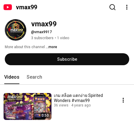
vmax99
vmax99
@vmax9917
3 subscribers
•
1 video
More about this channel
...more
Subscribe
Videos
Search
เกม สล็อต แตกง่าย Spirited
Wonders #vmax99
36 views
4 years ago
0:50