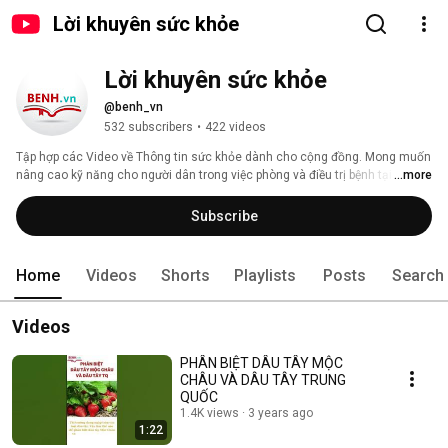
Lời khuyên sức khỏe
Lời khuyên sức khỏe
@benh_vn
532 subscribers
•
422 videos
Tập hợp các Video về Thông tin sức khỏe dành cho cộng đồng. Mong muốn 
nâng cao kỹ năng cho người dân trong việc phòng và điều trị bệnh tại nhà, 
...more
nhất là các bệnh lý thông thường với những phương pháp đơn giản. 
Subscribe
Home
Videos
Shorts
Playlists
Posts
Search
Videos
PHÂN BIỆT DÂU TÂY MỘC
CHÂU VÀ DÂU TÂY TRUNG
QUỐC
1.4K views
3 years ago
1:22