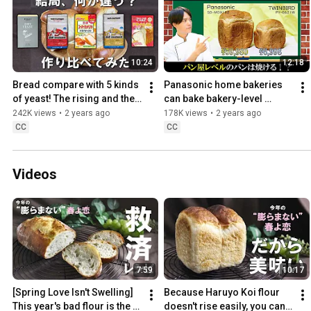
10:24
12:18
Bread compare with 5 kinds 
Panasonic home bakeries 
of yeast! The rising and the 
can bake bakery-level 
yeast smell were totally 
bread! Compare with 
242K views
•
2 years ago
178K views
•
2 years ago
different...!
cheaper models.
CC
CC
Videos
7:59
10:17
[Spring Love Isn't Swelling] 
Because Haruyo Koi flour 
This year's bad flour is the 
doesn't rise easily, you can 