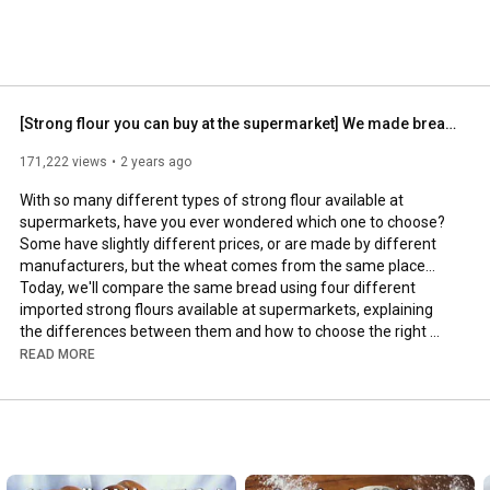
[Strong flour you can buy at the supermarket] We made bread using four different types to see wha...
171,222 views
2 years ago
With so many different types of strong flour available at 
supermarkets, have you ever wondered which one to choose?

Some have slightly different prices, or are made by different 
manufacturers, but the wheat comes from the same place...

Today, we'll compare the same bread using four different 
imported strong flours available at supermarkets, explaining 
the differences between them and how to choose the right 
one.

READ MORE
☆We also have a detailed explanation in an article on the official 
https://naokibread.com/strongflour_gr...
☆A previous video comparing Eagle and Gyosuu strong flour 