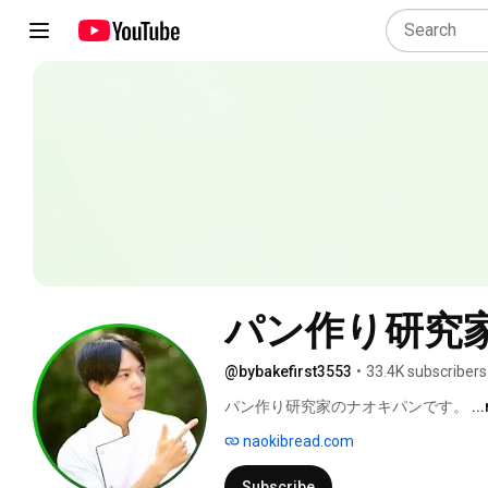
パン作り研究家
@bybakefirst3553
•
33.4K subscribers
パン作り研究家のナオキパンです。 
..
naokibread.com
Subscribe