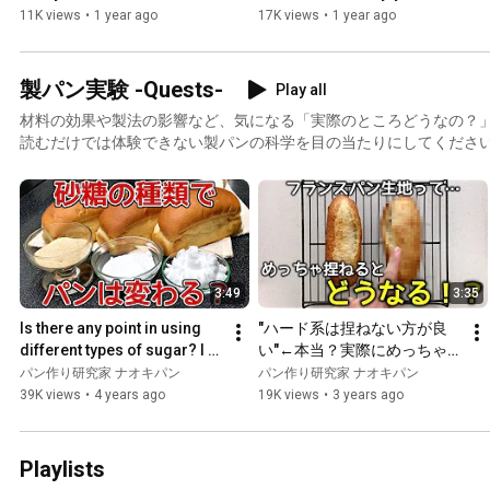
reason why you can make it! 
make it! A recipe for a chewy 
11K views
•
1 year ago
17K views
•
1 year ago
How to make...
and crispy no...
製パン実験 -Quests-
Play all
材料の効果や製法の影響など、気になる「実際のところどうなの？」
読むだけでは体験できない製パンの科学を目の当たりにしてくださ
3:49
3:35
Is there any point in using 
"ハード系は捏ねない方が良
different types of sugar? I 
い"←本当？実際にめっちゃ
tried baking bread with 
捏ねて比較してみた
パン作り研究家 ナオキパン
パン作り研究家 ナオキパン
different types o...
39K views
•
4 years ago
19K views
•
3 years ago
Playlists