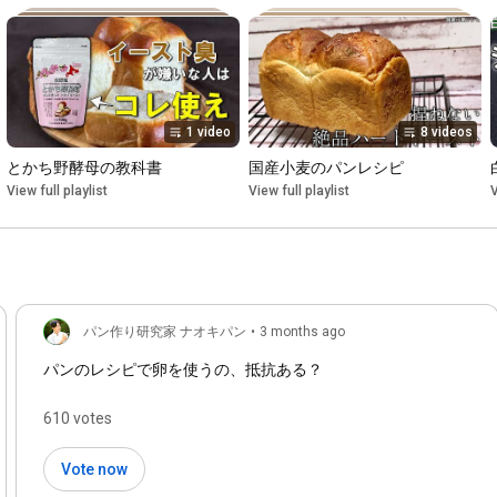
1 video
8 videos
とかち野酵母の教科書
国産小麦のパンレシピ
View full playlist
View full playlist
V
パン作り研究家 ナオキパン
•
3 months ago
パンのレシピで卵を使うの、抵抗ある？
610 votes
Vote now