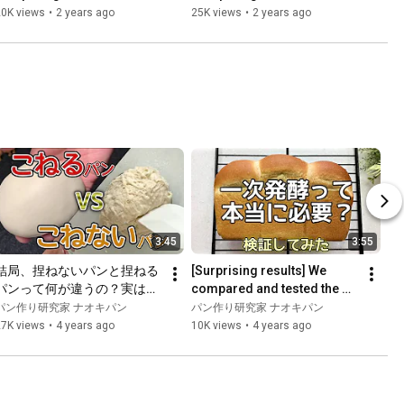
four different Yumechikara 
fermentation by changing 
20K views
•
2 years ago
25K views
•
2 years ago
blends! Explaining...
certain conditions…A 
surprising discov...
3:45
3:55
結局、捏ねないパンと捏ねる
[Surprising results] We 
パンって何が違うの？実は向
compared and tested the 
き不向きがある！
effects of primary 
パン作り研究家 ナオキパン
パン作り研究家 ナオキパン
fermentation and non-
27K views
•
4 years ago
10K views
•
4 years ago
fermentat...