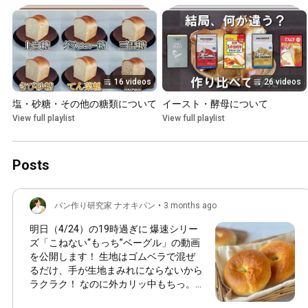
16 videos
26 videos
塩・砂糖・その他の糖類について
イースト・酵母について
View full playlist
View full playlist
Posts
パン作り研究家 ナオキパン
•
3 months ago
明日（4/24）の19時過ぎに 爆速シリー
ズ「こねない“もっち”ベーグル」の動画
を公開します！ 生地はゴムベラで混ぜ
るだけ、手が生地まみれにならないから
ラクラク！ なのに外カリッ中もちっ。
時短のくせに奥行きのある味わい。 こ