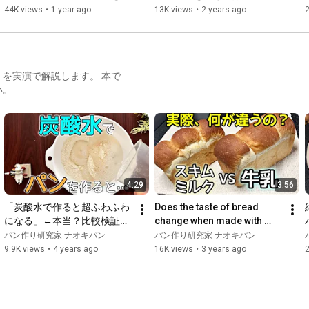
り比べたら驚きの結果が！
対策を徹底解説【もう漏れな
44K views
•
1 year ago
13K views
•
2 years ago
Kneading Board/Work Table

い】
→ 
https://amzn.to/3Hl9z8r
Dredge Card (Used for Dividing)

→ 
https://amzn.to/43ZnKd1
を実演で解説します。 本で
い。
Heat-Resistant Silicone Spatula

→ 
https://amzn.to/3oqmXS3
Canvas (Used for Final Proofing of Hard Breads)

→ 
https://amzn.to/41xUl7Y
#BreadMaking
#HomemadeBread
4:29
3:56
#VideoBreadMakingTextbook
「炭酸水で作ると超ふわふわ
Does the taste of bread 
になる」←本当？比較検証し
change when made with 
As an Amazon Associate, BAKE FIRST earns from qualifying 
てみた
milk or skim milk powder? 
パン作り研究家 ナオキパン
パン作り研究家 ナオキパン
sales.
We tested it out.
9.9K views
•
4 years ago
16K views
•
3 years ago