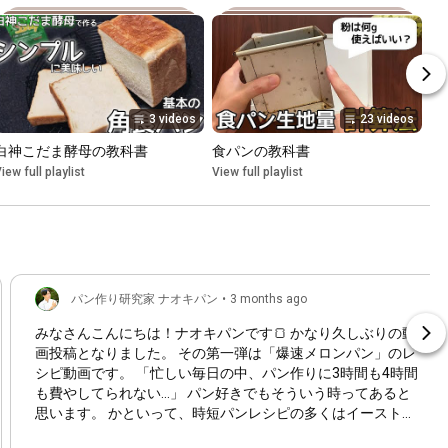
3 videos
23 videos
白神こだま酵母の教科書
食パンの教科書
iew full playlist
View full playlist
パン作り研究家 ナオキパン
•
3 months ago
みなさんこんにちは！ナオキパンです🍞 かなり久しぶりの動
画投稿となりました。 その第一弾は「爆速メロンパン」のレ
シピ動画です。 「忙しい毎日の中、パン作りに3時間も4時間
も費やしてられない…」 パン好きでもそういう時ってあると
思います。 かといって、時短パンレシピの多くはイースト臭
がきつかったり、うまく膨らまなかったり…。 パン作りが得