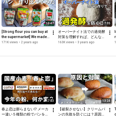
(shown at 
8:59
https://youtu.be/h4qL73pBbig
☆A video comparing Haruyokoi and finding the wrong flour 
(shown at 
9:46
10:47
7:35
https://youtu.be/_CiSs9ny_j4
[Strong flour you can buy at 
オーバーナイト法での過発酵
the supermarket] We made 
対策を理解すれば、どんなレ
00:35
bread using four different 
シピでも対応出来るようにな
171K views
•
2 years ago
163K views
•
3 years ago
02:49
types to see wha...
ります！
03:35
04:16
05:10
07:07
08:56
 Is Gyosuu strong flour the same as Eagle?!

〇Utensils used

Bake cute mini-sized square breads! 0.5 Loaf Square Bread 
Pan

→ 
https://amzn.to/3vjqyoJ
7:03
13:24
Digital Scale with 0.1g Accuracy

春よ恋は膨らまない⁉ メーカ
【破裂させない】クリームパ
→ 
https://amzn.to/41lgZjD
ー違い５種類の粉でパンを作
ンの失敗を防ぐには？原因と