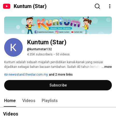
Kuntum (Star)
Kuntum (Star)
@kuntumstar132
4.35K subscribers
•
50 videos
Kuntum adalah sebuah majalah pendidikan kanak-kanak yang sesuai 
dijadikan sebagai bahan bacaan tambahan. Sudah 40 tahun bertahan di 
...more
pasaran, Kuntum terus melangkah jauh demi menyebarkan ilmu 
newsstand.thestar.com.my
and 2 more links
pengetahuan kepada pelajar di Malaysia. 
Subscribe
Home
Videos
Playlists
Videos