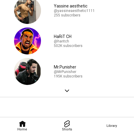
Yassine aesthetic
@yassineaesthetic1111
255 subscribers
HaRiT CH
@haritch
502K subscribers
Mr.Punisher
@MrPunisher
195K subscribers
Library
Home
Shorts