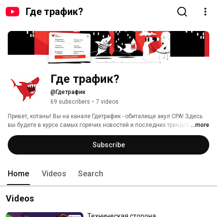
Где трафик?
Где трафик?
@Гдетрафик
69 subscribers
•
7 videos
Привет, котаны! Вы на канале Гдетрафик - обиталище акул CPA! Здесь 
вы будете в курсе самых горячих новостей и последних трендов, 
...more
станете свидетелями самых интересных интервью и бесед. Не 
отставайте, подписывайтесь и ставьте лайки, чтобы узнать ответ на 
Subscribe
главный вопрос - так где же трафик? 
Home
Videos
Search
Videos
Техническая сторона