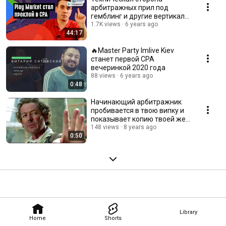
арбитражных прил под
гемблинг и другие вертикали.
Интервью с Виталием
1.7K views
6 years ago
44:17
Стеценко
🔥Master Party Imlive Kiev
станет первой CPA
вечеринкой 2020 года
88 views
6 years ago
0:48
Начинающий арбитражник
пробивается в твою випку и
показывает копию твоей же
связки!
148 views
8 years ago
0:50
Library
Home
Shorts