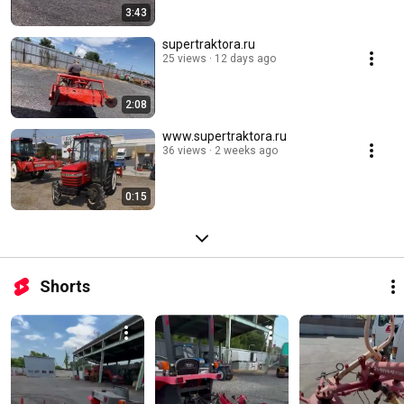
3:43
supertraktora.ru
25 views
12 days ago
2:08
www.supertraktora.ru
36 views
2 weeks ago
0:15
Shorts