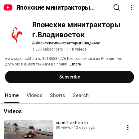
Японские минитракторы
г.Владивосток
Японские минитракторы 
г.Владивосток
@Японскиеминитракторыг.Владивос
1.08K subscribers
•
1.1K videos
www.supertraktora.ru 89145582276 Импорт техники из Японии. Тест, 
досмотр и выкуп техники в Японии. 
...more
Subscribe
Home
Videos
Shorts
Search
Videos
supertraktora.ru
80 views
12 days ago