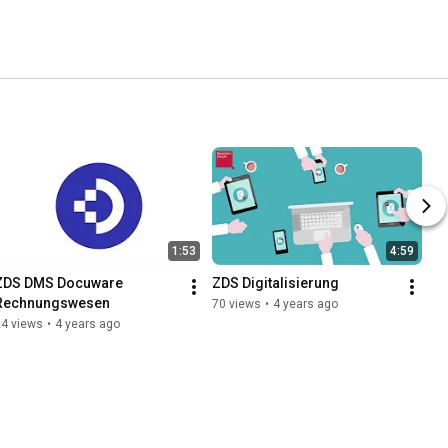
1:53
4:59
ZDS DMS Docuware 
ZDS Digitalisierung
Rechnungswesen
70 views
•
4 years ago
24 views
•
4 years ago