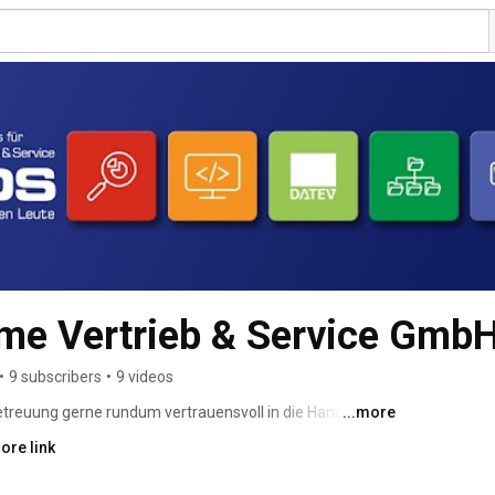
me Vertrieb & Service Gmb
•
9 subscribers
•
9 videos
etreuung gerne rundum vertrauensvoll in die Hand 
...more
ore link