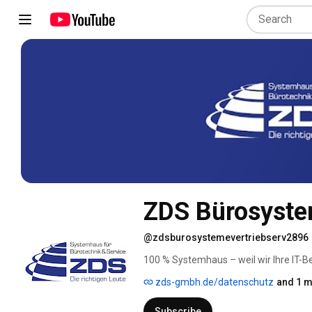
ZDS Bürosyste
@zdsburosystemevertriebserv2896
100 % Systemhaus – weil wir Ihre IT-B
nehmen 
zds-gmbh.de/datenschutz
and 1 m
Subscribe