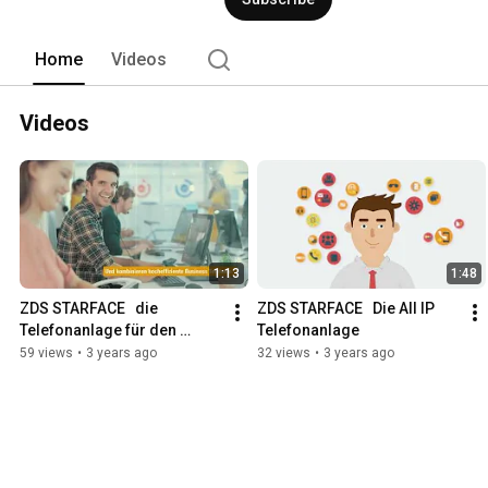
Home
Videos
Videos
1:13
1:48
ZDS STARFACE   die 
ZDS STARFACE   Die All IP 
Telefonanlage für den 
Telefonanlage
digitalen Arbeitsplatz
59 views
•
3 years ago
32 views
•
3 years ago