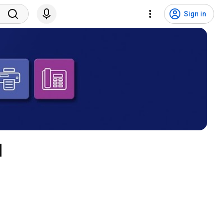
Sign in
H