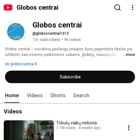
Globos centrai
Globos centrai
@globoscentrai1313
131 subscribers
•
96 videos
Globos centrai – socialinių paslaugų įstaigos, kurių pagrindinis tikslas yra 
užtikrinti, kad visiems įvaikintiems vaikams, globėjų, nesusijusių 
...more
giminystės ryšiais, globėjų giminaičių globojamiems (rūpinamiems) 
globoscentrai.lt
vaikams, budinčių globotojų prižiūrimiems vaikams bei budintiems 
globotojams, globėjams, nesusijusiems giminystės ryšiais, globėjams 
Subscribe
giminaičiams, įtėviams ar asmenims, ketinantiems jais tapti, būtų 
prieinama ir suteikiama reikalinga konsultacinė, psichosocialinė, teisinė ir 
kita pagalba, siekiant vaiką, įvaikį tinkamai ugdyti ir auklėti šeimai artimoje 
aplinkoje. 
Home
Videos
Shorts
Search
Videos
Tobulų vaikų nebūna
1.1M views
4 weeks ago