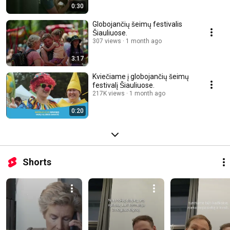
0:30
Globojančių šeimų festivalis
Šiauliuose.
307 views
1 month ago
3:17
Kviečiame į globojančių šeimų
festivalį Šiauliuose.
217K views
1 month ago
0:20
Shorts