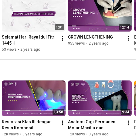
1:01
12:14
Selamat Hari Raya Idul Fitri 
CROWN LENGTHENING
1445 H
955 views
•
2 years ago
53 views
•
2 years ago
13:58
9:34
Restorasi Klas III dengan 
Anatomi Gigi Permanen 
Resin Komposit
Molar Maxilla dan 
Mandibula
12K views
•
3 years ago
12K views
•
3 years ago