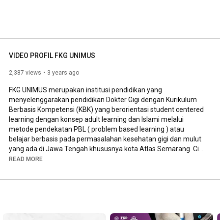
VIDEO PROFIL FKG UNIMUS
2,387 views
3 years ago
FKG UNIMUS merupakan institusi pendidikan yang 
menyelenggarakan pendidikan Dokter Gigi dengan Kurikulum 
Berbasis Kompetensi (KBK) yang berorientasi student centered 
learning dengan konsep adult learning dan Islami melalui 
metode pendekatan PBL ( problem based learning ) atau 
belajar berbasis pada permasalahan kesehatan gigi dan mulut 
yang ada di Jawa Tengah khususnya kota Atlas Semarang. Ciri 
dan unggulan FKG UNIMUS adalah Kedokteran Gigi dengan 
READ MORE
paradigma Kedokteran Gigi Komunitas dan nilai keislamannya 
yang terintegrasi dalam setiap blok atau Islamic Revealed 
Knowledge (IRK).