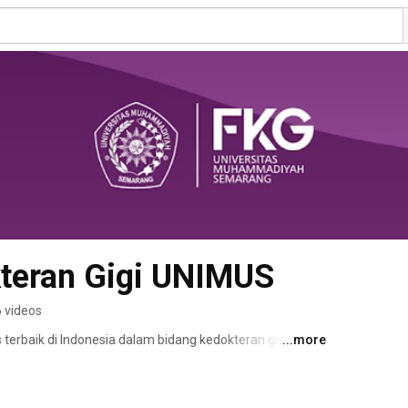
kteran Gigi UNIMUS
 videos
terbaik di Indonesia dalam bidang kedokteran gigi. 
...more
li dan berpengalaman, serta dilengkapi dengan fasilitas 
KG Unimus menjadi tempat yang ideal untuk menimba 
ng kedokteran gigi. 