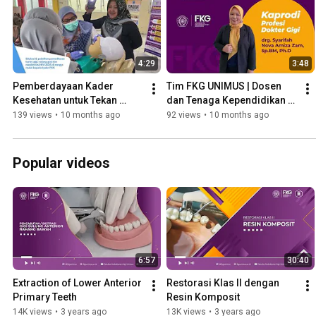
4:29
3:48
Pemberdayaan Kader 
Tim FKG UNIMUS | Dosen 
Kesehatan untuk Tekan 
dan Tenaga Kependidikan 
Risiko Infeksi di Pelayanan 
2025
139 views
•
10 months ago
92 views
•
10 months ago
Gigi & Mulut | Hibah DPPM 
2025
Popular videos
6:57
30:40
Extraction of Lower Anterior 
Restorasi Klas II dengan 
Primary Teeth
Resin Komposit
14K views
•
3 years ago
13K views
•
3 years ago