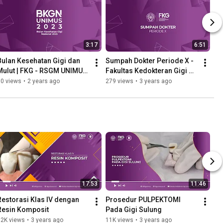
3:17
6:51
Bulan Kesehatan Gigi dan 
Sumpah Dokter Periode X - 
Mulut | FKG - RSGM UNIMUS 
Fakultas Kedokteran Gigi 
2023
UNIMUS
90 views
•
2 years ago
279 views
•
3 years ago
17:53
11:46
Restorasi Klas IV dengan 
Prosedur PULPEKTOMI 
Resin Komposit
Pada Gigi Sulung
12K views
•
3 years ago
11K views
•
3 years ago