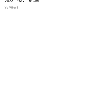
2023 | FKG - RSGM 
UNIMUS
98 views