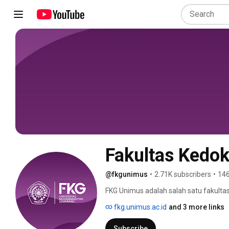
Fakultas Kedo
@fkgunimus
•
2.71K subscribers
•
146
FKG Unimus adalah salah satu fakultas 
Didukung oleh tenaga pengajar yang ah
fkg.unimus.ac.id
and 3 more links
yang lengkap dan modern, membuat F
ilmu dan mengasah kemampuan di bida
Subscribe