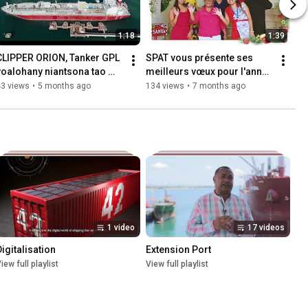
1:18
1:39
CLIPPER ORION, Tanker GPL 
SPAT vous présente ses 
voalohany niantsona tao 
meilleurs vœux pour l'année 
amin'ny seranan-tsambon'i 
2026
43 views
•
5 months ago
134 views
•
7 months ago
Toamasina
1 video
17 videos
Digitalisation
Extension Port
iew full playlist
View full playlist