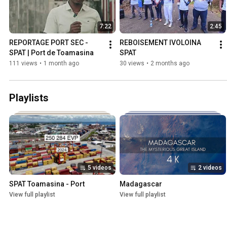
7:22
2:45
REPORTAGE PORT SEC - 
REBOISEMENT IVOLOINA 
SPAT | Port de Toamasina
SPAT
111 views
•
1 month ago
30 views
•
2 months ago
Playlists
5 videos
2 videos
SPAT Toamasina - Port
Madagascar
View full playlist
View full playlist