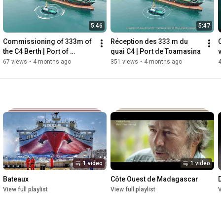
5:46
5:47
Commissioning of 333m of 
Réception des 333 m du 
the C4 Berth | Port of 
quai C4 | Port de Toamasina
Toamasina
67 views
•
4 months ago
351 views
•
4 months ago
1 video
1 video
Bateaux
Côte Ouest de Madagascar
View full playlist
View full playlist
V