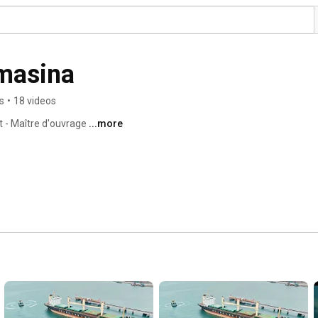
masina
s
•
18 videos
t - Maître d'ouvrage 
...more