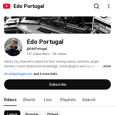
Edo Portugal
Edo Portugal
@EdoPortugal
167 subscribers
•
38 videos
Here's my channel to share for free: mixing videos, tutorials, plugin 
reviews, music production knowledge, some plugins and equipment 
...more
shootouts. Welcome! 
edoportugal.com
and 4 more links
Subscribe
Videos
Shorts
Live
Playlists
Search
Latest
Popular
Oldest