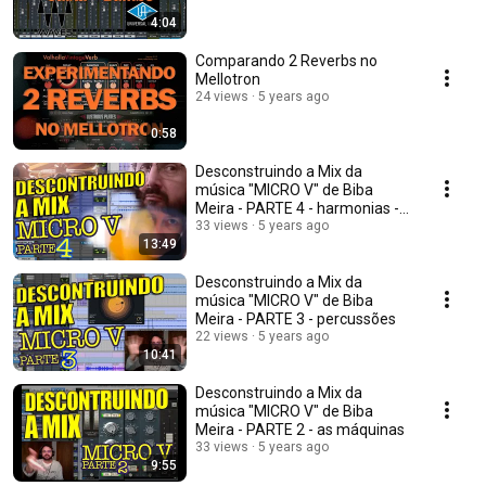
4:04
Comparando 2 Reverbs no
Mellotron
24 views
5 years ago
0:58
Desconstruindo a Mix da
música "MICRO V" de Biba
Meira - PARTE 4 - harmonias -
Piano e Trompete
33 views
5 years ago
13:49
Desconstruindo a Mix da
música "MICRO V" de Biba
Meira - PARTE 3 - percussões
22 views
5 years ago
10:41
Desconstruindo a Mix da
música "MICRO V" de Biba
Meira - PARTE 2 - as máquinas
33 views
5 years ago
9:55