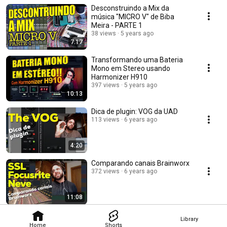
Desconstruindo a Mix da
música "MICRO V" de Biba
Meira - PARTE 1
38 views
5 years ago
7:17
Transformando uma Bateria
Mono em Stereo usando
Harmonizer H910
397 views
5 years ago
10:13
Dica de plugin: VOG da UAD
113 views
6 years ago
4:20
Comparando canais Brainworx
372 views
6 years ago
11:08
Library
Home
Shorts