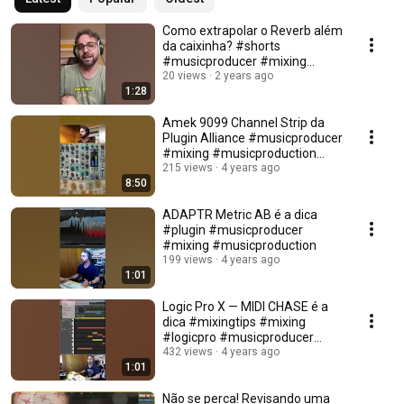
Como extrapolar o Reverb além
da caixinha? #shorts
#musicproducer #mixing
#musicproduction
20 views
2 years ago
1:28
Amek 9099 Channel Strip da
Plugin Alliance #musicproducer
#mixing #musicproduction
#plugin
215 views
4 years ago
8:50
ADAPTR Metric AB é a dica
#plugin #musicproducer
#mixing #musicproduction
199 views
4 years ago
1:01
Logic Pro X — MIDI CHASE é a
dica #mixingtips #mixing
#logicpro #musicproducer
#musicproduction
432 views
4 years ago
1:01
Não se perca! Revisando uma