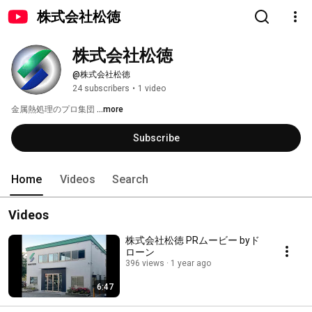
株式会社松徳
株式会社松徳
@株式会社松徳
24 subscribers
•
1 video
金属熱処理のプロ集団 
...more
Subscribe
Home
Videos
Search
Videos
株式会社松徳 PRムービー byド
ローン
396 views
1 year ago
6:47