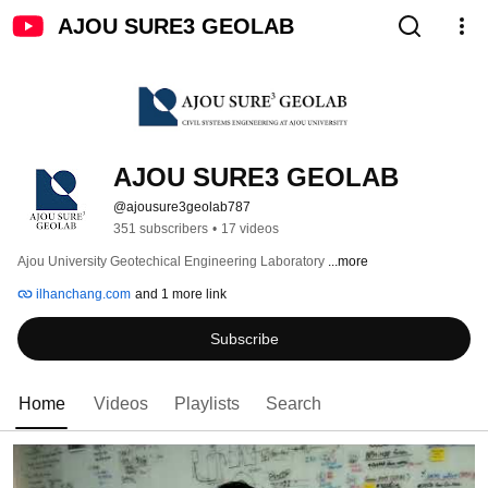
AJOU SURE3 GEOLAB
AJOU SURE3 GEOLAB
@ajousure3geolab787
351 subscribers
•
17 videos
Ajou University Geotechical Engineering Laboratory 
...more
ilhanchang.com
and 1 more link
Subscribe
Home
Videos
Playlists
Search