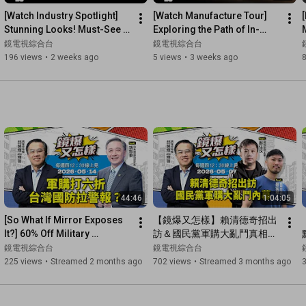
[Watch Industry Spotlight] 
[Watch Manufacture Tour] 
Stunning Looks! Must-See 
Exploring the Path of In-
Mid-Range Diver Releases: 
House Craftsmanship! 
鏡電視綜合台
鏡電視綜合台
LONGINES HydroConqu...
Stepping into the 
196 views
•
2 weeks ago
5 views
•
3 weeks ago
Watchmak...
44:46
1:04:05
[So What If Mirror Exposes 
【鏡爆又怎樣】賴清德奇招出
It?] 60% Off Military 
訪＆國民黨軍購大亂鬥真相
Purchases Raise Defense 
feat.鏡報副總主筆鄭任汶、政
鏡電視綜合台
鏡電視綜合台
Alarms in Taiwan? feat. ...
治組主任鄭宏斌｜#鏡報 #直
225 views
•
Streamed 2 months ago
702 views
•
Streamed 3 months ago
播 #live