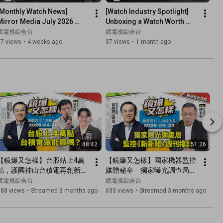
[Monthly Watch News] 
[Watch Industry Spotlight] 
Mirror Media July 2026 
Unboxing a Watch Worth 
Watch Industry Roundup | 
Over $10 Million! The Top 4 
鏡電視綜合台
鏡電視綜合台
#MirrorTVGeneralChannel
Most Expensive Piec...
87 views
•
4 weeks ago
37 views
•
1 month ago
48:42
51:26
【鏡爆又怎樣】台股站上4萬
【鏡爆又怎樣】國家機器監控
點，護國神山台積電再創新
媒體秘辛　獨家曝光調查局監
高，AI狂潮暗藏財富自由玄
控《新新聞》週刊檔案 feat.資
鏡電視綜合台
鏡電視綜合台
機？！feat. 醫師作家楊斯棓　
深媒體人陳東豪｜#鏡報 #直
388 views
•
Streamed 3 months ago
633 views
•
Streamed 3 months ago
鏡報財經記者謝承學｜#鏡報 
播 #live
#直播 #live