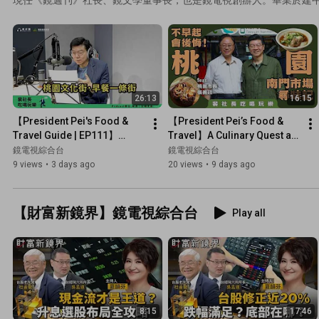
任水手，遊歷世界一年後，轉以新聞媒體為職志。從《工商時報》開
報》執行副總編輯、《壹週刊》總編輯兼社長，此後江湖人稱「裴社
體節奏中，裴社長常舉「治大國，若烹小鮮」做治理哲學，品味這句
精。原來裴社長不只是掌管千名員工的大Boss，更是隱藏版的生活
懷，多才多藝到不可思議！堂堂山東男兒，熱愛種花、養鳥，著迷篆
展成解讀星座，熱衷聽音樂會和看戲，愛吃、懂吃，廚藝精湛更不在
26:13
16:15
廚藝，因緣際會寫下專欄，出版《裴社長的廚房手記》，成為暢銷作
分，Podcast主持人！【節目簡介】江湖人稱「裴社長」，又戲言「
【President Pei's Food & 
【President Pei’s Food & 
媒體風暴中心的裴偉，怎麼看起來日子總過得閒雅又愜意？《鏡好聽
Travel Guide | EP111】
Travel】A Culinary Quest at 
是想滿足大家的好奇心，斗膽增加裴社長的工作量，直接抓大Boss來Po
Taoyuan Breakfast Street: 
Taoyuan’s Nanmen Market! 
鏡電視綜合台
鏡電視綜合台
現！！比美食家能吃，裴社長有容乃（食量）大，比品酒師能喝，因
Traditional Rice Noodle 
Following Mayor Chang...
9 views
•
3 days ago
20 views
•
9 days ago
玩，跑船航海世界一圈後，還飛上風頭當社長！卻比整天嚷嚷小確幸
Ro...
當下的快樂。【每週2集，帶狀更新】5/2起，每週二、週五更新，帶
趣，把人生每一秒都過成吃喝玩樂的滋味！【本集節目由 Yoxi、iRen
【財富新鏡界】鏡電視綜合台
Play all
作團隊】企劃製作：吳芳碩片頭設計 / 錄音後製：劉寶苓行銷統籌：
計：陳克宇
8:15
17:46