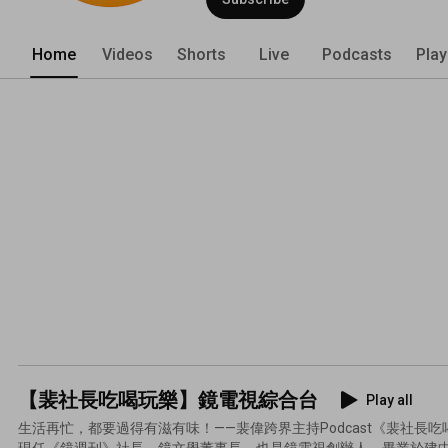
Home
Videos
Shorts
Live
Podcasts
Play
【裴社長吃喝玩樂】鏡電視綜合台
Play all
生活再忙，都要過得有滋有味！——裴偉跨界主持Podcast《裴社長
現任《鏡週刊》社長、鏡文學董事長，也是鏡電視創辦人。畢業於建