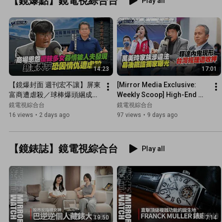
【鏡爆點】鏡電視綜合台
Play all
14:23
17:01
【鏡爆封面 週刊宏不讓】屏東
[Mirror Media Exclusive: 
富商遭虐殺／球棒爆頭綑成木
Weekly Scoop] High-End 
乃伊慘死　屏東貴金屬老闆虐
Server Smuggling Case to 
鏡電視綜合台
鏡電視綜合台
殺案直指情、仇殺｜林俊宏X
China Escalates; NVIDIA ...
16 views
•
2 days ago
97 views
•
9 days ago
吳明曄｜鏡爆點｜鏡新聞Ｘ鏡
週刊｜#鏡電視綜合台
【鏡錶誌】鏡電視綜合台
Play all
19:50
7:14