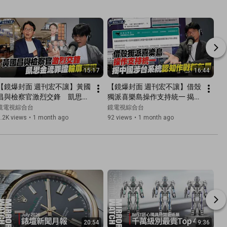
15:17
16:44
【鏡爆封面 週刊宏不讓】黃國
【鏡爆封面 週刊宏不讓】借殼
昌與檢察官激烈交鋒　凱思金
獨派喜樂島操作支持統一 揭中
流罪證輪廓浮現｜林俊宏X吳
國涉台系統認知作戰新布局｜
鏡電視綜合台
鏡電視綜合台
明曄｜鏡爆點｜鏡新聞Ｘ鏡週
林俊宏X吳明曄｜鏡爆點｜鏡
.2K views
•
1 month ago
92 views
•
1 month ago
刊｜#鏡電視綜合台
新聞Ｘ鏡週刊｜#鏡電視綜合
台
20:54
9:36