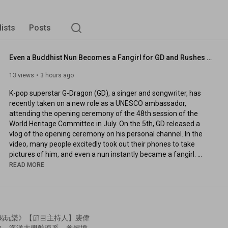
lists
Posts
Even a Buddhist Nun Becomes a Fangirl for GD and Rushes to Take a Selfie | Mirror News #MirrorPlanet
13 views
3 hours ago
K-pop superstar G-Dragon (GD), a singer and songwriter, has 
recently taken on a new role as a UNESCO ambassador, 
attending the opening ceremony of the 48th session of the 
World Heritage Committee in July. On the 5th, GD released a 
vlog of the opening ceremony on his personal channel. In the 
video, many people excitedly took out their phones to take 
pictures of him, and even a nun instantly became a fangirl. 
After the video was released, GD's interaction with the nun 
READ MORE
sparked heated discussion, with many fans commenting, "I'm 
so envious of being able to hold the dragon's hand," and 
"Suddenly I'm so envious of that nun." The nun's girlish pink 
appearance even led netizens to jokingly say, "She instantly 
went back to secular life."

吃喝玩樂》【節目主持人】裴偉
中、海洋大學航海系。曾經擔