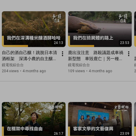
24:13
23:53
自己的酒自己釀！跳脫日本清
鹿出沒注意　路殺議題成車禍
酒框架　深溝小農的自主釀造
新型態　車毀鹿亡｜另一種注
實驗｜另一種注目｜#鏡電視
目｜#鏡電視綜合台
鏡電視綜合台
鏡電視綜合台
綜合台
204 views
•
4 months ago
109 views
•
4 months ago
26:17
23:09