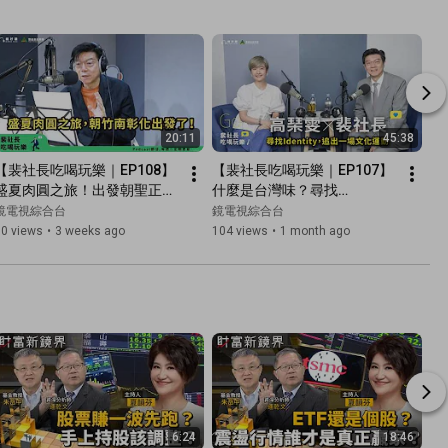
20:11
45:38
【裴社長吃喝玩樂｜EP108】
【裴社長吃喝玩樂｜EP107】
盛夏肉圓之旅！出發朝聖正港
什麼是台灣味？尋找
彰化肉圓、竹南紅糟肉圓～｜
Identity，追出一場文化運
鏡電視綜合台
鏡電視綜合台
#鏡新聞｜#鏡電視綜合台
動，ft. 美食家的自學之路Liz
10 views
•
3 weeks ago
104 views
•
1 month ago
高琹雯｜#鏡電視綜合台
6:24
18:46