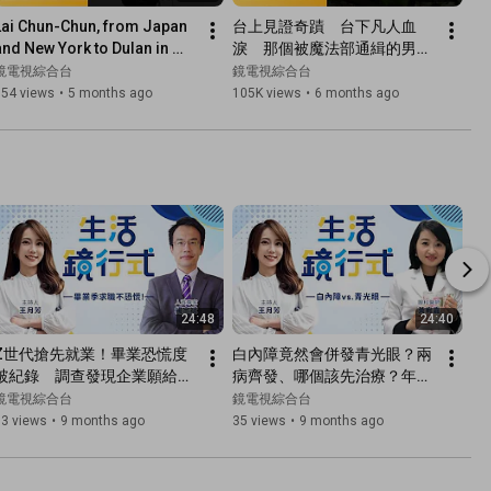
Lai Chun-Chun, from Japan 
台上見證奇蹟　台下凡人血
and New York to Dulan in 
淚　那個被魔法部通緝的男
aitung, settled on the east 
人　幻術大仙最吸睛的魔術　
鏡電視綜合台
鏡電視綜合台
coast of Taiwan a...
是信念的魔法《當我相信 幻術
154 views
•
5 months ago
105K views
•
6 months ago
大仙》｜文藝賦格｜#鏡電視
綜合台
24:48
24:40
Z世代搶先就業！畢業恐慌度
白內障竟然會併發青光眼？兩
破紀錄　調查發現企業願給大
病齊發、哪個該先治療？年輕
學畢業生「這起薪」履歷附上
人也會得白內障「這些原因」
鏡電視綜合台
鏡電視綜合台
「這些素材」能加分！求職反
要注意！睡前關燈滑手機易罹
83 views
•
9 months ago
35 views
•
9 months ago
詐騙　專家教你避開五大手法
青光眼？醫師來解答！｜生活
｜生活鏡行式 王月芳  楊宗斌 
鏡行式 王月芳  黃宥嘉 #鏡電
#鏡電視綜合台
視綜合台