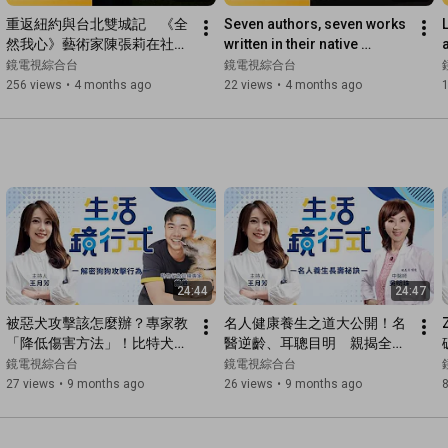
重返紐約與台北雙城記　《全
Seven authors, seven works 
然我心》藝術家陳張莉在社會
written in their native 
框架中　追尋自我實現的創作
language: "At This Moment, 
T
鏡電視綜合台
鏡電視綜合台
人生｜文藝賦格｜#鏡電視綜
This Guest" brings ...
256 views
•
4 months ago
22 views
•
4 months ago
合台
24:44
24:47
被惡犬攻擊該怎麼辦？專家教
名人健康養生之道大公開！名
「降低傷害方法」！比特犬較
醫逆齡、耳聰目明　親揭全靠
有攻擊性？ 「這6類危險犬
「這些做法」！按摩「這些養
鏡電視綜合台
鏡電視綜合台
隻」須採防護措施！狗狗「奇
生大穴」　增強免疫力、還能
27 views
•
9 months ago
26 views
•
9 months ago
怪行為」的背後真相大公開！
防癌上身！｜生活鏡行式 王月
｜生活鏡行式 王月芳 熊爸 #
芳 吳明珠 #鏡電視綜合台
鏡電視綜合台