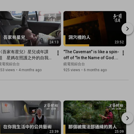
24:13
23:52
《吾家有星兒》星兒成年課
"The Caveman" is like a spin-
題　星媽在照護之外的自我實
off of "In the Name of God." 
踐｜另一種注目｜#鏡電視綜
The Providence Church 
鏡電視綜合台
鏡電視綜合台
合台
continues to grow...
253 views
•
4 months ago
925 views
•
6 months ago
23:39
25:09