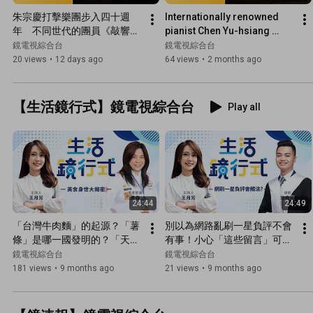
朱宗慶打擊樂團步入四十週
Internationally renowned 
年　不同世代的團員《敲響蛻
pianist Chen Yu-hsiang 
變的節奏》　迎接新試煉新挑
teaches dementia patients 
鏡電視綜合台
鏡電視綜合台
戰　擊樂的節拍不停歇｜文藝
to play the piano in "M...
20 views
•
12 days ago
64 views
•
2 months ago
賦格｜#鏡電視綜合台
【生活鏡行式】鏡電視綜合台
Play all
24:44
24:49
「台灣牛肉麵」的起源？「薯
別以為網路亂刷一星負評不會
條」是哪一國發明的？「天婦
有事！小心「這些留言」可能
羅」竟不是日本發明的？「月
觸法！店家肉搜公審客人反挨
鏡電視綜合台
鏡電視綜合台
亮蝦餅」到底是不是泰國菜？
告　如果開店遇到1星負評怎
181 views
•
9 months ago
21 views
•
9 months ago
美食家帶你探索美食的身世之
麼辦？先冷靜！律師建議「這
謎！｜生活鏡行式 王月芳 費
樣做」｜生活鏡行式 王月芳 
奇 #鏡電視綜合台
施宥宏 #鏡電視綜合台