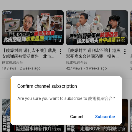
17:14
16:02
【鏡爆封面 週刊宏不讓】蔣萬
【鏡爆封面 週刊宏不讓】港黑
安感謝函被當活廣告　北市惡
幫受雇來台跨國恐襲　揭矢板
魔師虐童鐵證畫面獨家曝光｜
明夫台中遇襲真相｜林俊宏X
鏡電視綜合台
鏡電視綜合台
劉志原(火車哥)X吳明曄｜鏡
吳明曄｜鏡爆點｜鏡新聞Ｘ鏡
18 views
•
2 weeks ago
427 views
•
3 weeks ago
2
爆點｜鏡新聞Ｘ鏡週刊｜#鏡
週刊｜#鏡電視綜合台
電視綜合台
Confirm channel subscription
Are you sure you want to subscribe to 
鏡電視綜合台
?
Cancel
Subscribe
13:08
5:54