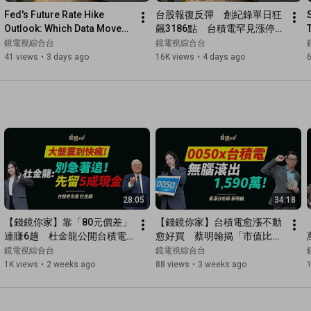
Fed's Future Rate Hike 
台股報復反彈　創紀錄單日狂
Outlook: Which Data Moves 
飆3186點　台積電罕見漲停　
Global Markets? | New 
台股老先覺持股9成大豐收　
鏡電視綜合台
鏡電視綜合台
Horizons in Wealth | #Mirr...
公開抄底選股清單｜財富新鏡
41 views
•
3 days ago
16K views
•
4 days ago
界｜#鏡電視綜合台
28:05
34:18
【錢鏡你家】靠「80元價差」
【錢鏡你家】台積電愈漲不動
連賺6趟　杜金龍公開台積電
愈好買　蔡明翰揭「市值比
第三季操作法ft.台股老先覺 杜
重」逆向布局法ft.資深分析師 
鏡電視綜合台
鏡電視綜合台
金龍｜錢鏡你家｜鏡新聞Ｘ鏡
蔡明翰｜錢鏡你家｜鏡新聞Ｘ
1K views
•
2 weeks ago
88 views
•
3 weeks ago
1
週刊｜#鏡電視綜合台
鏡週刊｜#鏡電視綜合台