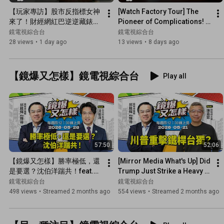
【玩家專訪】股市反指標女神
[Watch Factory Tour] The 
來了！財經網紅巴逆逆藏錶大
Pioneer of Complications! A 
公開｜#鏡電視綜合台
Behind-the-Scenes Look at 
鏡電視綜合台
鏡電視綜合台
the Birthplace of ...
28 views
•
1 day ago
13 views
•
8 days ago
【鏡爆又怎樣】鏡電視綜合台
Play all
57:50
52:06
【鏡爆又怎樣】勝率極低，還
[Mirror Media What's Up] Did 
是要選？沈伯洋踹共！feat.台
Trump Just Strike a Heavy 
北市長候選人 沈伯洋｜#鏡報 
Blow to Hardcore Taiwan 
鏡電視綜合台
鏡電視綜合台
#直播 #live
Independence? feat...
498 views
•
Streamed 2 months ago
554 views
•
Streamed 2 months ago