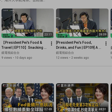
#gdragon
#gd
#KwonJiYong
始媒體人生涯，再任《明日
長」。在步調緊湊又高壓的媒
-- 🪐Subscribe to Mirror Comprehensive on YouTube 👉 
話的深意，此人必得兩樣皆
http://pse.is/59enw2
玩家。他繼承父親品味生活的情
刻、寫詩，從觀星象水手技發
🪐Subscribe to Mirror News on YouTube 👉 
話下。前些年為教雙胞胎兒子
https://reurl.cc/yrypNy
23:11
39:09
家，現在更多了一個新的身
被媒體業耽誤的美食家」，身處
【President Pei's Food & 
[President Pei's Food, 
🪐Subscribe to Mirror Live on YouTube 👉 
https://pse.is/4w3gts
》直擊小隊不顧自身風險，就
Travel | EP110】Snacking at 
Drinks, and Fun | EP109] A 
stcast開講！直擊小隊發
Taoyuan Nanmen Market: 
Collection of Favorite 
鏡電視綜合台
鏡電視綜合台
🪐Like Mirror News on Facebook 👉 
https://pse.is/4vtfbr
為養生茶千杯不醉，比水手愛
Da-Zai-Xian, Rice Noodl...
Meatballs from North, Ce...
9 views
•
10 days ago
12 views
•
2 weeks ago
的直擊小隊，更懂沉浸在生活
🪐Join Mirror News' official Line account 👉 
你從生活平凡每一刻尋覓樂
https://lin.ee/4XsO8xi
t、去趣 贊助播出】【鏡好聽製
陳玟如業務統籌：李思源視覺設
🪐Follow FUN Big Mirror on Instagram 👉 
http://pse.is/58jcuj
17:48
48:01