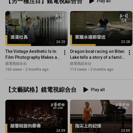
【另一種注目】鏡電視綜合台
Play all
24:25
23:28
The Vintage Aesthetic Is In: 
Dragon boat racing on Bitan 
Film Photography Makes a 
Lake tells a story of a family 
Comeback | A Different 
| Another perspective | 
鏡電視綜合台
鏡電視綜合台
Perspective | #Mirro...
#MirrorTVCompr...
155 views
•
2 months ago
113 views
•
2 months ago
【文藝賦格】鏡電視綜合台
Play all
24:09
23:09