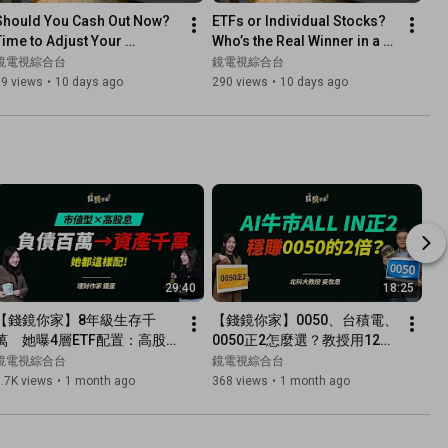
Should You Cash Out Now? 
ETFs or Individual Stocks? 
Time to Adjust Your 
Who’s the Real Winner in a 
Portfolio? | New Wealth 
Volatile Market? | New 
鏡電視綜合台
鏡電視綜合台
Horizons | #MirrorMedia
Wealth Horizons | #M...
69 views
•
10 days ago
290 views
•
10 days ago
29:40
18:25
【錢鏡你家】8年級生存千
【錢鏡你家】0050、台積電、
萬　她曝4層ETF配置：高股息
0050正2怎麼選？教授用12年
養現在、市值型賺未來 ft.鐵蛋
數據揭答ft.北科大教授 吳牧恩
鏡電視綜合台
鏡電視綜合台
存錢日記 鐵蛋｜錢鏡你家｜鏡
｜錢鏡你家｜鏡新聞Ｘ鏡週刊
.7K views
•
1 month ago
368 views
•
1 month ago
新聞Ｘ鏡週刊｜#鏡電視綜合
｜#鏡電視綜合台
台