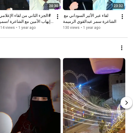
20:30
23:32
لقاء عبر الأثير السوداني مع 
الشاعرة سمر عبدالقوي الرميمة
الرميمة
314 views
•
1 year ago
130 views
•
1 year ago