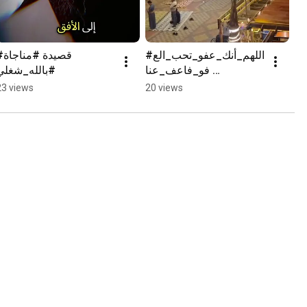
#اللهم_أنك_عفو_تحب_الع
#قصيدة 
فو_فاعف_عنا 
#بالله_شغلي
#رمضان_في_اليمن 🇾🇪
23 views
20 views