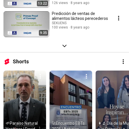
126 views
8 years ago
13:22
Predicción de ventas de
alimentos lácteos perecederos
SEKUENS
100 views
8 years ago
9:35
Shorts
🌱Paraíso Natural 
🚀Encuentro EBTs 
👩‍🔬​ Día de la Muj
Ventures | David 
2025 | Asturias 
y la Ciencia | La 