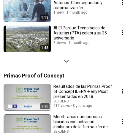
Asturias: Ciberseguridad y
automatización
1 view
1 month ago
1:13
🏢 El Parque Tecnológico de
Asturias (PTA) celebra su 35
aniversario
8 views
1 month ago
1:45
Primas Proof of Concept
Resultados de las Primas Proof
of Concept IDEPA-Reny Picot,
presentados en 2018
SEKUENS
217 views
8 years ago
2:20
Membranas nanoporosas
biocidas con actividad
inhibidora de la formación de
biofilms
SEKUENS