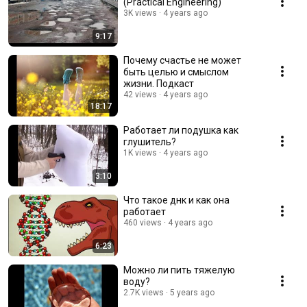
(Practical Engineering)
3K views
4 years ago
9:17
Почему счастье не может
быть целью и смыслом
жизни. Подкаст
42 views
4 years ago
18:17
Работает ли подушка как
глушитель?
1K views
4 years ago
3:10
Что такое днк и как она
работает
460 views
4 years ago
6:23
Можно ли пить тяжелую
воду?
2.7K views
5 years ago