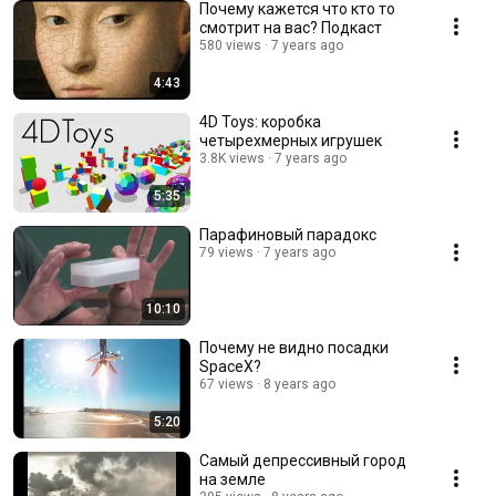
Почему кажется что кто то
смотрит на вас? Подкаст
580 views
7 years ago
4:43
4D Toys: коробка
четырехмерных игрушек
3.8K views
7 years ago
5:35
Парафиновый парадокс
79 views
7 years ago
10:10
Почему не видно посадки
SpaceX?
67 views
8 years ago
5:20
Самый депрессивный город
на земле