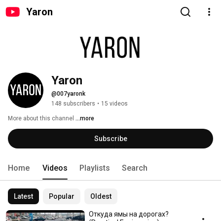
Yaron
Yaron
@007yaronk
148 subscribers
•
15 videos
More about this channel
...more
Subscribe
Home
Videos
Playlists
Search
Latest
Popular
Oldest
Откуда ямы на дорогах?