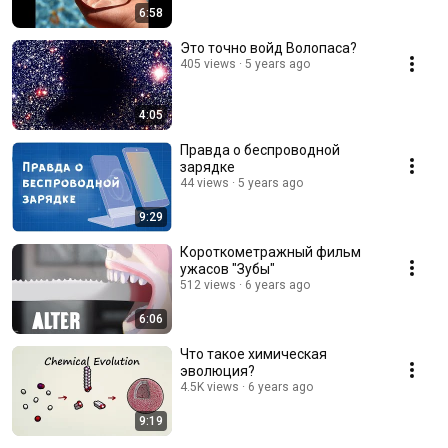
6:58
Это точно войд Волопаса?
405 views
5 years ago
4:05
Правда о беспроводной
зарядке
44 views
5 years ago
9:29
Короткометражный фильм
ужасов "Зубы"
512 views
6 years ago
6:06
Что такое химическая
эволюция?
4.5K views
6 years ago
9:19