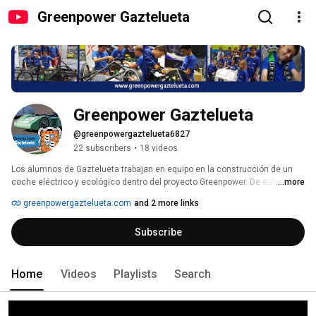
Greenpower Gaztelueta
Greenpower Gaztelueta
@greenpowergaztelueta6827
22 subscribers
•
18 videos
Los alumnos de Gaztelueta trabajan en equipo en la construcción de un 
coche eléctrico y ecológico dentro del proyecto Greenpower. De esta 
...more
forma, se promueve en los jóvenes la percepción positiva por la ciencia, la 
greenpowergaztelueta.com
and 2 more links
tecnología, la innovación y el medio ambiente. 
Subscribe
Home
Videos
Playlists
Search