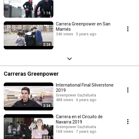
1:16
Carrera Greenpower en San
Mamés
346 views
5 years ago
2:24
Carreras Greenpower
International Final Silverstone
2019
Greenpower Gaztelueta
488 views
6 years ago
3:34
Carrera en el Circuito de
Navarra 2019
Greenpower Gaztelueta
168 views
7 years ago
2:23