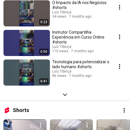
O Impacto da IA nos Negócios
IAutonoma.com.br e aqui você aprende IA na prática, aplicável no
mesmo dia. Meus contatos: https://linktr.ee/luiztibirica O que você vai
#shorts
encontrar aqui: ⚡IA prática de verdade, ChatGPT, GPTs, Automações,
Luiz Tibiríçá
Engenharia de dado e ferramentas que realmente aumentam sua
34 views
7 months ago
produtividade. ⚡Alta Performance para o dia a dia para no seu corpo
0:23
equilibrando Espírito, Humano e Tecnologia. Para foco, clareza, energia e
métodos simples para você render mais. ⚡Comunidade e conteúdos
Instrutor Compartilha
exclusivos https://iautonoma.com.br ⚡Solicite um curso em sua cidade
Experiência em Curso Online
https://iautonoma.com.br/contato ⚡Cursos e treinamentos
#shorts
https://iautonoma.com.br/cursos Me siga no LinkedIn com dicas diárias
Luiz Tibiríçá
https://www.linkedin.com/in/luiz-tibirica Sua evolução começa agora.
110 views
7 months ago
0:50
Curta, compartilhe e inscreva-se. Se quer crescer com IA e performance,
este é o seu lugar.
Tecnologia para potencializar o
lado humano #shorts
Luiz Tibiríçá
86 views
7 months ago
0:41
Shorts