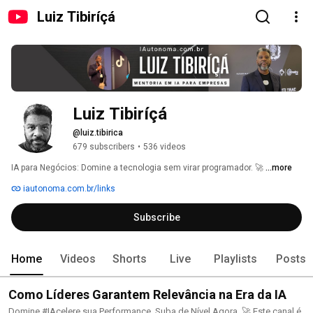
Luiz Tibiríçá
Luiz Tibiríçá
@luiz.tibirica
679 subscribers
•
536 videos
IA para Negócios: Domine a tecnologia sem virar programador. 🚀 
...more
iautonoma.com.br/links
Subscribe
Home
Videos
Shorts
Live
Playlists
Posts
Como Líderes Garantem Relevância na Era da IA
Domine #IAcelere sua Performance. Suba de Nível Agora. 🚀 Este canal é