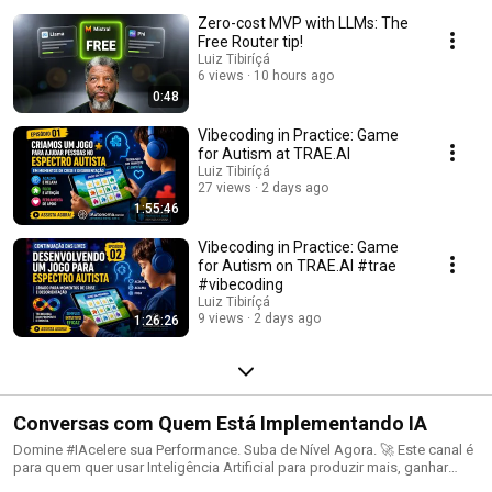
busca uma visão estratégica e empresarial, com experiências reais do
Zero-cost MVP with LLMs: The
mercado e mentorias especializadas. 🎤 APRENDA com experiências
reais do mercado! 🏢 IMPLEMENTE IA na sua empresa com segurança! 👥
Free Router tip!
CONECTE-SE com outros profissionais da área! 📚 EXPANDA sua visão
Luiz Tibiríçá
estratégica sobre IA!
6 views
10 hours ago
0:48
Vibecoding in Practice: Game
for Autism at TRAE.AI
Luiz Tibiríçá
27 views
2 days ago
1:55:46
Vibecoding in Practice: Game
for Autism on TRAE.AI #trae
#vibecoding
Luiz Tibiríçá
9 views
2 days ago
1:26:26
Conversas com Quem Está Implementando IA
Domine #IAcelere sua Performance. Suba de Nível Agora. 🚀 Este canal é
para quem quer usar Inteligência Artificial para produzir mais, ganhar
tempo e evoluir todos os dias. Eu sou Luiz Tibiriçá, criador do