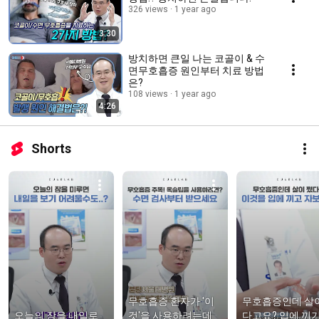
326 views
1 year ago
3:30
방치하면 큰일 나는 코골이 & 수
면무호흡증 원인부터 치료 방법
은?
108 views
1 year ago
4:26
Shorts
무호흡증 환자가 '이
무호흡증인데 살이
오늘의 잠을 내일로 
것'을 사용하려는데 
다고요? 입에 끼기