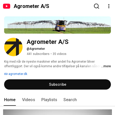
Agrometer A/S
Agrometer A/S
@Agrometer
441 subscribers
•
35 videos
Kig med når de nyeste maskiner eller andet fra Agrometer bliver 
offentliggjort. Der vil også komme andre tilføjelser på kanalen såsom, 
...more
vejledninger og lign. Kanalen leveres af Agrometer selv og har til formål at 
agrometer.dk
vise Agrometers udvalg samt muligheder indenfor de områder Agrometer 
berør. 
Subscribe
Home
Videos
Playlists
Search