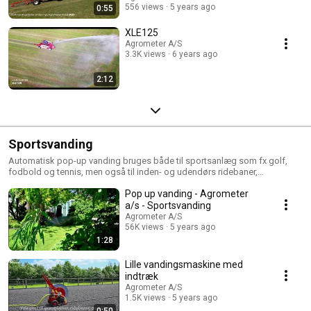
556 views
5 years ago
0:55
XLE125
Agrometer A/S
3.3K views
6 years ago
2:12
Sportsvanding
Automatisk pop-up vanding bruges både til sportsanlæg som fx golf,
fodbold og tennis, men også til inden- og udendørs ridebaner,
parker/haver, firmadomiciler m.v. Har du brug for et flytbart
Pop up vanding - Agrometer
vandingsanlæg til boldbaner, kan du fx vælge små indtræksmaskiner der
nemt kan flyttes med en havetraktor.
a/s - Sportsvanding
Agrometer A/S
56K views
5 years ago
1:28
Lille vandingsmaskine med
indtræk
Agrometer A/S
1.5K views
5 years ago
0:50