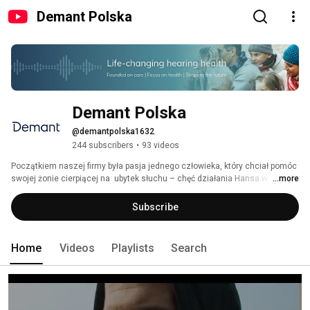
Demant Polska
Demant Polska
@demantpolska1632
244 subscribers
•
93 videos
Początkiem naszej firmy była pasja jednego człowieka, który chciał pomóc 
swojej żonie cierpiącej na  ubytek słuchu – chęć działania Hansa w 
...more
związku z utratą słuchu Camilli i wprowadzenia prawdziwej zmiany w jej 
życiu - kontynuowana przez ich syna Williama. 
Subscribe
Home
Videos
Playlists
Search