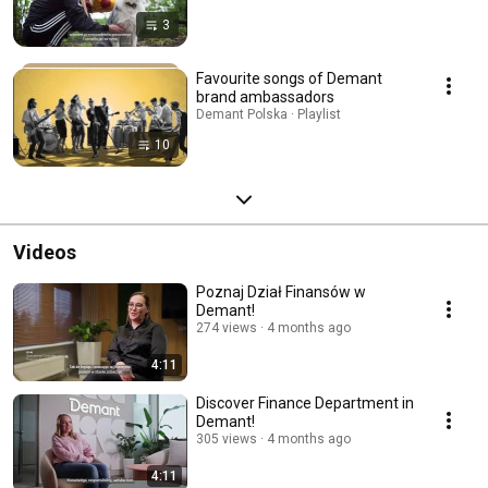
3
Favourite songs of Demant
brand ambassadors
Demant Polska · Playlist
10
Videos
Poznaj Dział Finansów w
Demant!
274 views
4 months ago
4:11
Discover Finance Department in
Demant!
305 views
4 months ago
4:11