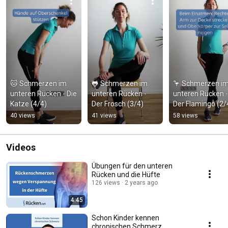
🐱 Schmerzen im 
🐸 Schmerzen im 
🦩 Schmerzen im
unteren Rücken - Die 
unteren Rücken - 
unteren Rücken - 
Katze (4/4)
Der Frosch (3/4)
Der Flamingo (2/
40 views
41 views
58 views
Videos
Übungen für den unteren
Rücken und die Hüfte
126 views
2 years ago
4:45
Schon Kinder kennen
chronischen Schmerz