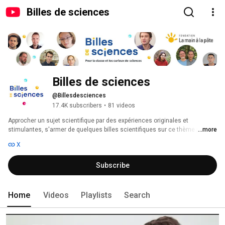
Billes de sciences
Billes de sciences
@Billesdesciences
17.4K subscribers
•
81 videos
Approcher un sujet scientifique par des expériences originales et 
stimulantes, s'armer de quelques billes scientifiques sur ce thème puis 
...more
accéder directement à des activités pour la classe ? C'est le principe de 
X
"Billes de Sciences" ! 
Subscribe
Home
Videos
Playlists
Search