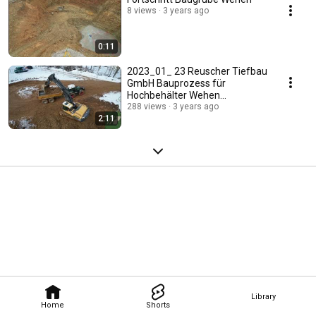
8 views
3 years ago
0:11
2023_01_ 23 Reuscher Tiefbau
GmbH Bauprozess für
Hochbehälter Wehen
Taunusstein
288 views
3 years ago
2:11
Library
Home
Shorts