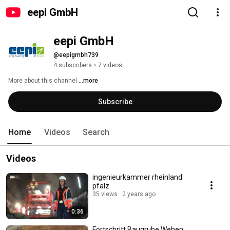
eepi GmbH
eepi GmbH
@eepigmbh739
4 subscribers
•
7 videos
More about this channel
...more
Subscribe
Home
Videos
Search
Videos
ingenieurkammer rheinland
pfalz
35 views
2 years ago
0:36
Fortschritt Baugrube Wehen