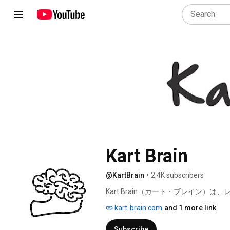
Kart Brain
@KartBrain
•
2.4K subscribers
Kart Brain（カート・ブレイン
イトです。 
kart-brain.com
and 1 more link
Subscribe