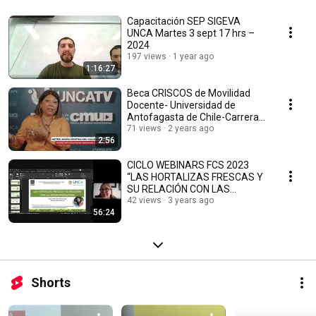
Capacitación SEP SIGEVA
UNCA Martes 3 sept 17 hrs –
2024
197 views
1 year ago
1:16:27
Beca CRISCOS de Movilidad
Docente- Universidad de
Antofagasta de Chile-Carrera
de Enfermeria.
71 views
2 years ago
2:56
CICLO WEBINARS FCS 2023
“LAS HORTALIZAS FRESCAS Y
SU RELACIÓN CON LAS
PARASITOSIS” 2023 06 21 17
42 views
3 years ago
56:24
05
Shorts