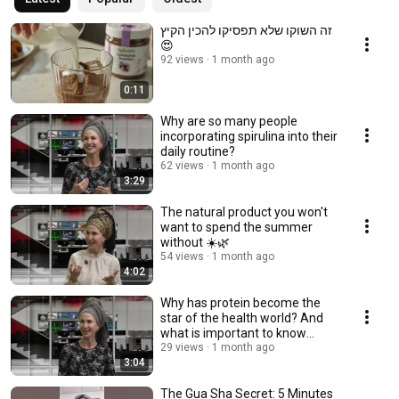
זה השוקו שלא תפסיקו להכין הקיץ
😍
92 views
1 month ago
0:11
Why are so many people
incorporating spirulina into their
daily routine?
62 views
1 month ago
3:29
The natural product you won't
want to spend the summer
without ☀️🌿
54 views
1 month ago
4:02
Why has protein become the
star of the health world? And
what is important to know
about vegan pr...
29 views
1 month ago
3:04
The Gua Sha Secret: 5 Minutes