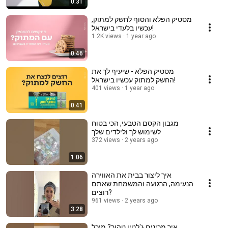
0:31
מסטיק הפלא והסוף לחשק למתוק,
עכשיו בלעדי בישראל!
1.2K views
1 year ago
0:46
מסטיק הפלא - שיעיף לך את
החשק למתוק עכשיו בישראל!
401 views
1 year ago
0:41
מגבון הקסם הטבעי, הכי בטוח
לשימוש לך ולילדים שלך
372 views
2 years ago
1:06
איך ליצור בבית את האווירה
הנעימה, הרגועה והמשמחת שאתם
רוצים?
961 views
2 years ago
3:28
איך מכינים ג'לטין טהור? מיכל