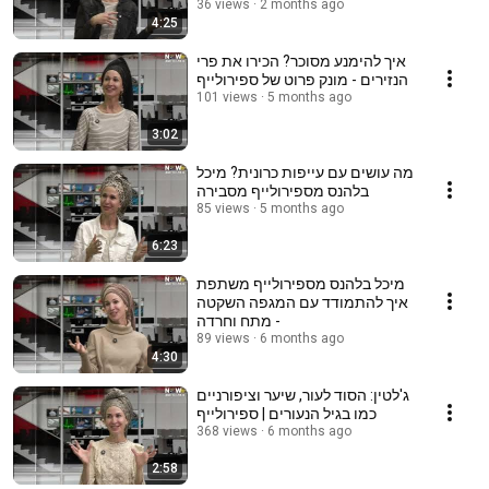
36 views
2 months ago
4:25
איך להימנע מסוכר? הכירו את פרי
הנזירים - מונק פרוט של ספירולייף
101 views
5 months ago
3:02
מה עושים עם עייפות כרונית? מיכל
בלהנס מספירולייף מסבירה
85 views
5 months ago
6:23
מיכל בלהנס מספירולייף משתפת
איך להתמודד עם המגפה השקטה
- מתח וחרדה
89 views
6 months ago
4:30
ג'לטין: הסוד לעור, שיער וציפורניים
כמו בגיל הנעורים | ספירולייף
368 views
6 months ago
2:58