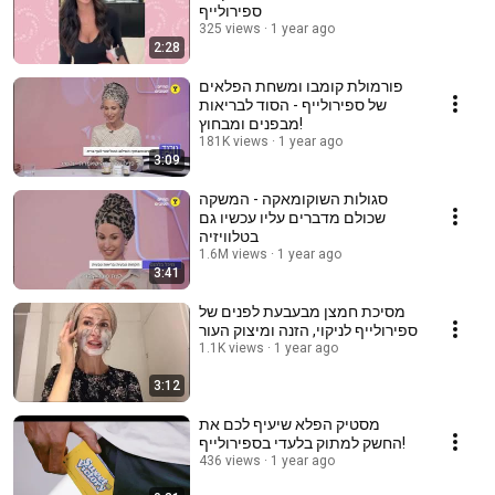
ספירולייף
325 views
1 year ago
2:28
פורמולת קומבו ומשחת הפלאים
של ספירולייף - הסוד לבריאות
מבפנים ומבחוץ!
181K views
1 year ago
3:09
סגולות השוקומאקה - המשקה
שכולם מדברים עליו עכשיו גם
בטלוויזיה
1.6M views
1 year ago
3:41
מסיכת חמצן מבעבעת לפנים של
ספירולייף לניקוי, הזנה ומיצוק העור
1.1K views
1 year ago
3:12
מסטיק הפלא שיעיף לכם את
החשק למתוק בלעדי בספירולייף!
436 views
1 year ago