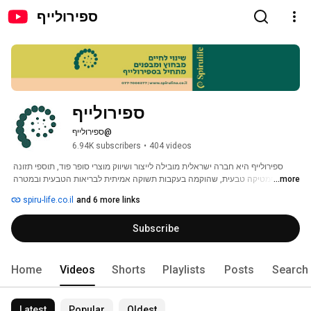
ספירולייף
ספירולייף
@ספירולייף
6.94K subscribers
•
404 videos
ספירולייף היא חברה ישראלית מובילה לייצור ושיווק מוצרי סופר פוד, תוספי תזונה 
...more
וקוסמטיקה טבעית, שהוקמה בעקבות תשוקה אמיתית לבריאות הטבעית ובמטרה 
להביא לכל בית את אוצרות הטבע. שמי מיכל בלהנס, אני אמא ל-7 ילדודס, מתגוררת 
spiru-life.co.il
and 6 more links
בקרית טבעון ואני גם הבעלים של חברת ספירולייף - מוצרי בריאות לטיפול משלים 
מבפנים ומבחוץ. 
Subscribe
Home
Videos
Shorts
Playlists
Posts
Search
Latest
Popular
Oldest