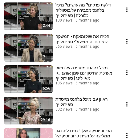
דלקת פרקים? מה עושים? מיכל
בלהנס מסבירה על בוסווליה
וכלורלה | ספירולייף
100 views
6 months ago
2:44
הכירו את שוקומאקה - המשקה
שפותח והומצא ע"י ספירולייף
565 views
6 months ago
7:11
מיכל בלהנס מסבירה על חיזוק
מערכת החיסון עם שמן אורגנו, גן
מאו לינג | ספירולייף
105 views
6 months ago
6:56
ראיון עם מיכל בלהנס מייסדת
ספירולייף
302 views
6 months ago
29:16
הפרוביוטיקה שלך! צפו בליה נגה
ממליצה על נשית פרוביוטיק של