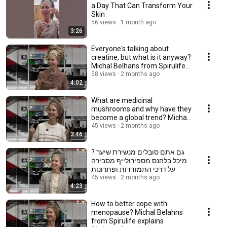
a Day That Can Transform Your
Skin
56 views
1 month ago
3:26
Everyone's talking about
creatine, but what is it anyway?
Michal Belhans from Spirulife
explains
58 views
2 months ago
4:02
What are medicinal
mushrooms and why have they
become a global trend? Michal
Belhans from Spiruli...
45 views
2 months ago
3:46
גם אתם סובלים מנשירת שיער ?
מיכל בלהנס מספירולייף מסבירה
על דרכי התמודדות ופתרונות
45 views
2 months ago
4:23
How to better cope with
menopause? Michal Belahns
from Spirulife explains