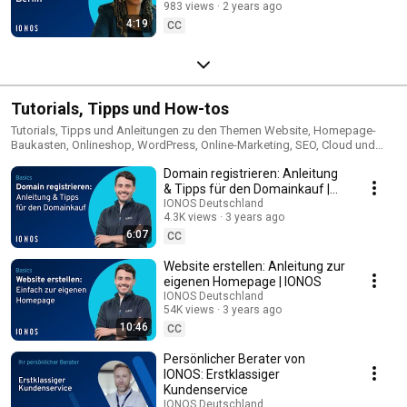
983 views
2 years ago
4:19
CC
Tutorials, Tipps und How-tos
Tutorials, Tipps und Anleitungen zu den Themen Website, Homepage-
Baukasten, Onlineshop, WordPress, Online-Marketing, SEO, Cloud und
mehr.
Domain registrieren: Anleitung
& Tipps für den Domainkauf |
IONOS
IONOS Deutschland
4.3K views
3 years ago
6:07
CC
Website erstellen: Anleitung zur
eigenen Homepage | IONOS
IONOS Deutschland
54K views
3 years ago
10:46
CC
Persönlicher Berater von
IONOS: Erstklassiger
Kundenservice
IONOS Deutschland