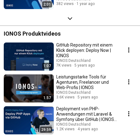
382 views
1 year ago
2:01
IONOS Produktvideos
GitHub Repository mit einem
Klick deployen: Deploy Now |
IONOS
IONOS Deutschland
7K views
5 years ago
1:07
Leistungsstarke Tools für
Agenturen, Freelancer und
Web-Profis | IONOS
IONOS Deutschland
3.6K views
5 years ago
1:57
Deployment von PHP-
Anwendungen mit Laravel &
Symfony über GitHub | IONOS
Deploy Now
IONOS Deutschland
1.2K views
4 years ago
29:59