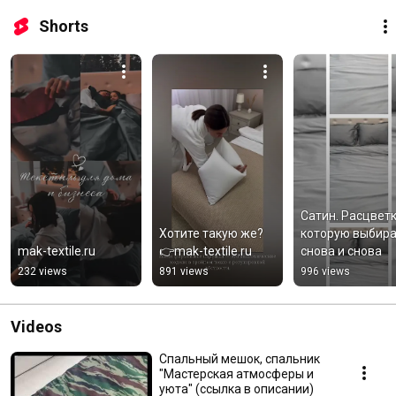
Shorts
Сатин. Расцветка
Хотите такую же? 
которую выбира
mak-textile.ru
👉mak-textile.ru
снова и снова
232 views
891 views
996 views
Videos
Спальный мешок, спальник
"Мастерская атмосферы и
уюта" (ссылка в описании)