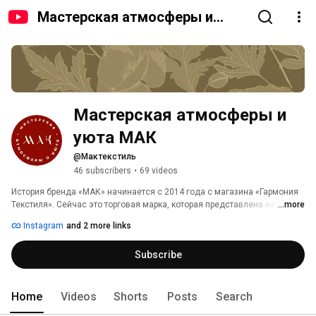
Мастерская атмосферы и
уюта МАК
Мастерская атмосферы и 
уюта МАК
@Мактекстиль
46 subscribers
•
69 videos
История бренда «МАК» начинается с 2014 года с магазина «Гармония 
Текстиля». Сейчас это торговая марка, которая представлена на 
...more
известных маркетплейсах, принимающая участие в выставках и в 
Instagram
and 2 more links
жизни легкой промышленности РФ. 
Subscribe
Home
Videos
Shorts
Posts
Search