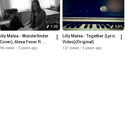
1:33
3:47
Lilly Malea - Wunderfinder 
Lilly Malea - Together (Lyric 
Cover), Alexa Feser ft. 
Video)(Original)
Curse
186 views
•
5 years ago
127 views
•
5 years ago