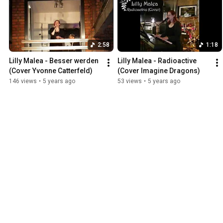
2:58
1:18
Lilly Malea - Besser werden 
Lilly Malea - Radioactive 
(Cover Yvonne Catterfeld)
(Cover Imagine Dragons)
146 views
•
5 years ago
53 views
•
5 years ago