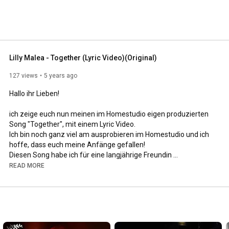
Lilly Malea - Together (Lyric Video)(Original)
127 views
5 years ago
Hallo ihr Lieben!

ich zeige euch nun meinen im Homestudio eigen produzierten 
Song "Together", mit einem Lyric Video.

Ich bin noch ganz viel am ausprobieren im Homestudio und ich 
hoffe, dass euch meine Anfänge gefallen!

Diesen Song habe ich für eine langjährige Freundin 
geschrieben.

READ MORE
Man sollte immer füreinander da sein und sich in jeder 
Lebenslage unterstützen!

Achtet aufeinander und schaut auch hinter die Fassade, denn 
nicht jeder sagt einem, dass es ihm nicht gut geht und doch 
braucht man einander.
