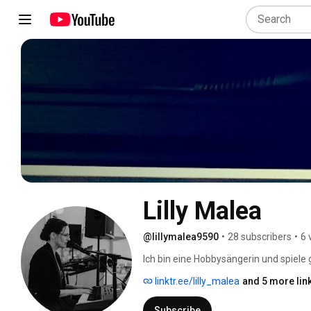
Lilly Malea
@lillymalea9590
•
28 subscribers
•
6 
Ich bin eine Hobbysängerin und spiele g
linktr.ee/lilly_malea
and 5 more lin
Subscribe