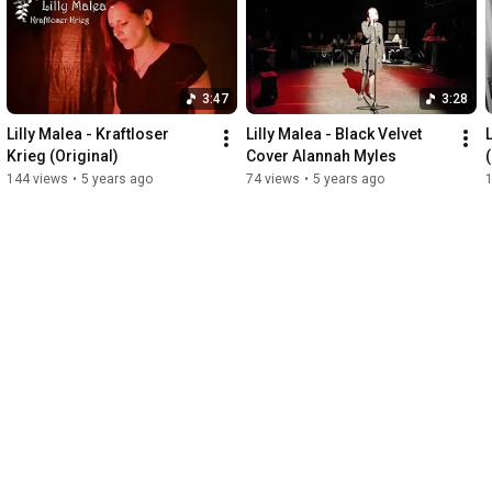
Ich würde mich sehr freuen, wenn ihr mich abboniert, ein 
Kommentar da lasst und mein Video teilt.

Ich bin auch bei Instagram, Facebook und Soundcloud zu 
3:47
3:28
finden.

Bleibt auf dem laufenden!

Lilly Malea - Kraftloser 
Lilly Malea - Black Velvet 
Krieg (Original)
Cover Alannah Myles
(
Liebste Grüße

144 views
•
5 years ago
74 views
•
5 years ago
Lilly Malea

Hello my dears!

I'm going to show you my own song "Together", which I 
produced in my home studio, with a lyric video.

I'm still trying out a lot in the home studio and I hope you like my 
beginnings!

I wrote this song for a long-time friend.

You should always be there for one another and support each 
other in every situation!

Pay attention to each other and look behind the facade, 
because not everyone tells you that they are not doing well and 