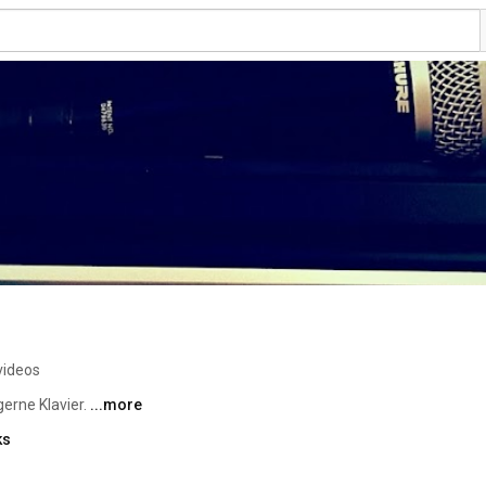
videos
erne Klavier. 
...more
ks