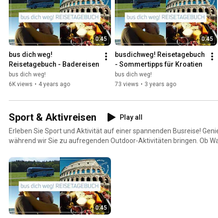
kulinarische Highlights und erstklassige Unterkünfte. Unsere Wellne
die perfekte Kombination aus Entspannung und Erholung.
0:45
0:45
bus dich weg!  
busdichweg! Reisetagebuch 
Reisetagebuch - Badereisen
- Sommertipps für Kroatien
bus dich weg!
bus dich weg!
6K views
•
4 years ago
73 views
•
3 years ago
Sport & Aktivreisen
Play all
Erleben Sie Sport und Aktivität auf einer spannenden Busreise! Gen
während wir Sie zu aufregenden Outdoor-Aktivitäten bringen. Ob W
bieten eine Vielzahl von Optionen für alle Fitnesslevels. Unsere kom
ausgestattet, was Sie benötigen, um sich auf der Reise wohlzufühl
Landschaften, knüpfen Sie neue Kontakte und lassen Sie sich von d
mitreißen. Buchen Sie jetzt Ihre Sport- und Aktiv-Busreise und erleb
Abenteuer!
0:45