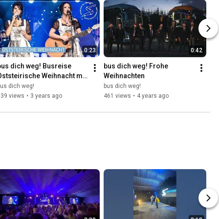
0:23
0:42
bus dich weg! Busreise 
bus dich weg! Frohe 
Oststeirische Weihnacht mit 
Weihnachten
Nicki & Tina
us dich weg!
bus dich weg!
739 views
•
3 years ago
461 views
•
4 years ago