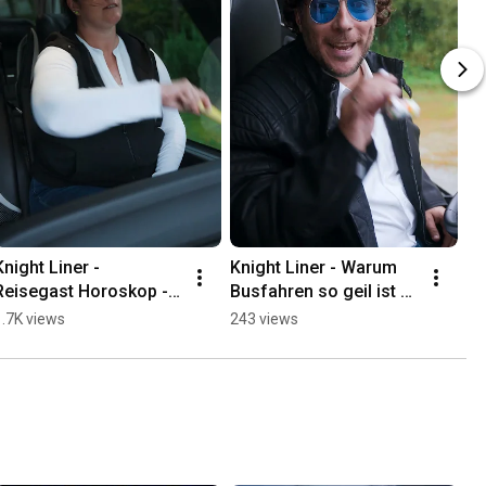
Knight Liner - 
Knight Liner - Warum 
Kn
Reisegast Horoskop - 
Busfahren so geil ist – 
- 
Jungfrau!
Freude am Gast 🥳🎉
1.7K views
243 views
1.