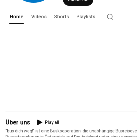
Home
Videos
Shorts
Playlists
Über uns
Play all
"bus dich weg!" ist eine Buskooperation, die unabhängige Busreiseve
Busunternehmen in Österreich und Deutschland unter einer gemein