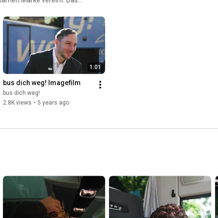
o ein größeres und
ation wächst stetig und nimmt
st es, ein flächendeckendes
hende Reisen mit 100%
1:01
bus dich weg! Imagefilm
bus dich weg!
2.8K views
•
5 years ago