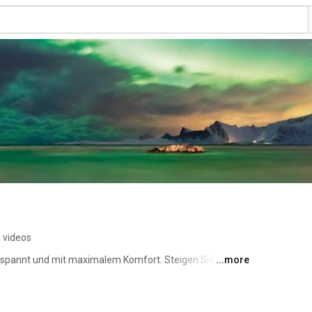
 videos
ntspannt und mit maximalem Komfort. Steigen Sie 
...more
 schönsten Orten bringen – ohne den Stress von Anfahrt, 