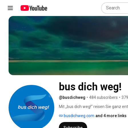
bus dich weg!
@busdichweg
•
484 subscribers
•
379
Mit „bus dich weg!“ reisen Sie ganz e
einfach ein und lassen Sie sich zu den
busdichweg.com
and 4 more links
Stau oder lästiger Parkplatzsuche. 
Subscribe