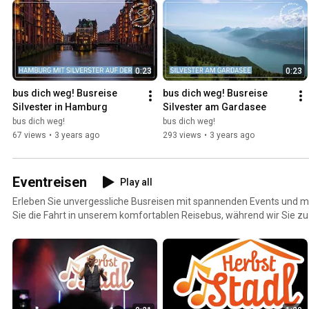
gemütliche Atmosphäre während unserer Reisen und lassen Sie sich
verzaubern. Feiern Sie den Jahreswechsel mit uns auf unseren Silv
das neue Jahr in ausgelassener Gesellschaft. Erleben Sie unvergess
Genuss und gemeinsamer Erinnerungen auf unseren besinnlichen Bus
Jahreszeit.
0:23
0:23
bus dich weg! Busreise 
bus dich weg! Busreise 
Silvester in Hamburg
Silvester am Gardasee
bus dich weg!
bus dich weg!
67 views
•
3 years ago
293 views
•
3 years ago
Eventreisen
Play all
Erleben Sie unvergessliche Busreisen mit spannenden Events und m
Sie die Fahrt in unserem komfortablen Reisebus, während wir Sie z
bringen. Lassen Sie sich von erstklassigen Künstlern begeistern und 
voller Musik und Unterhaltung.