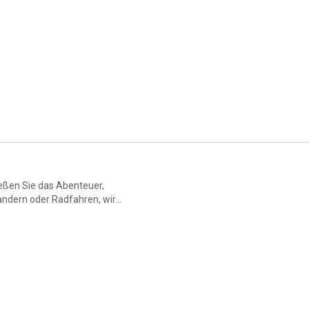
ss & Badereisen bietet Ihnen
ießen Sie das Abenteuer,
andern oder Radfahren, wir
fortablen Busse sind mit allem
en. Entdecken Sie neue
er Energie der Gruppe
en Sie unvergessliche