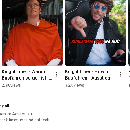
Knight Liner - Warum 
Knight Liner - How to 
Busfahren so geil ist - 
Busfahren - Ausstieg!
Gast ist König!
2.3K views
3.2K views
ay all
sen im Advent, zu
licher Stimmung und entdecken
ten. Genießen Sie die