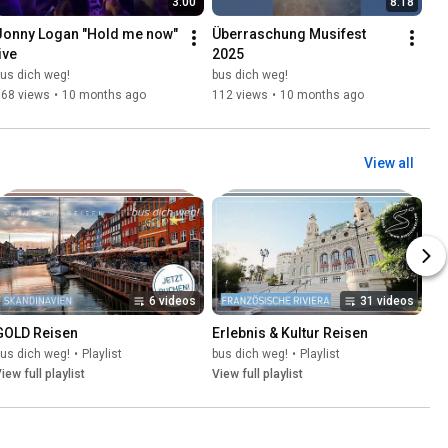
3:00
8:18
Jonny Logan "Hold me now" 
Überraschung Musifest 
ive
2025
us dich weg!
bus dich weg!
168 views
•
10 months ago
112 views
•
10 months ago
View all
6 videos
31 videos
GOLD Reisen
Erlebnis & Kultur Reisen
us dich weg!
•
Playlist
bus dich weg!
•
Playlist
iew full playlist
View full playlist