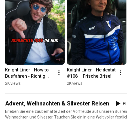
Knight Liner - How to 
Knight Liner - Heldentat 
Busfahren - Richtig 
#108 – Frische Brise!
schlafen! 😴
2K views
2K views
Advent, Weihnachten & Silvester Reisen
Pl
Erleben Sie eine zauberhafte Zeit der Vorfreude auf unseren Busrei
Weihnachten und Silvester. Tauchen Sie ein in eine Welt voller fest
Sie die bezaubernden Weihnachtsmärkte und winterlichen Landschaf