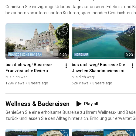
Genießen Sie einzigartige Urlaubs- tage auf unseren Erlebnis- und Kul
bezaubern von interessanten Kulturen, span- nenden Geschichten,
Sehenswürdigkeiten und atemberaubenden Landschaften. Ihre Vorteile: - Perfekt organisierte
Reisen mit Führungen und Reiseleitung - Ausgewählte Top-Hotels - D
100% Durchführungsgarantie
0:23
0:23
bus dich weg! Busreise 
bus dich weg! Busreise Die 
Französische Riviera
Juwelen Skandinaviens mit 
Nordkap
bus dich weg!
bus dich weg!
129K views
•
3 years ago
62K views
•
3 years ago
Wellness & Badereisen
Play all
Genießen Sie eine erholsame Busreise zu Ihrem Wellness- und Badeu
zurück und lassen Sie den Alltag hinter sich. Erholung pur erwartet 
Oasen oder an malerischen Stränden. Tauchen Sie ein in wohltuen
Sie bei Massagen und lassen Sie sich bei Beauty-Anwendungen verw