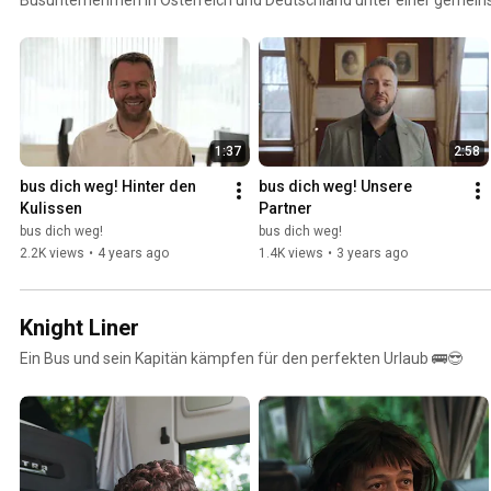
Ziel ist es, die Stärken der einzelnen Unternehmen zu bündeln und s
attraktiveres Reiseangebot für die Kunden zu schaffen. Die Kooper
weiterhin neue Partner in unterschiedlichen Regionen auf. Das Ziel i
Netzwerk aufzubauen, um den Kunden in vielen Regionen entsprec
Durchführungsgarantie anbieten zu können.
1:37
2:58
bus dich weg! Hinter den 
bus dich weg! Unsere 
Kulissen
Partner
bus dich weg!
bus dich weg!
2.2K views
•
4 years ago
1.4K views
•
3 years ago
Knight Liner
Ein Bus und sein Kapitän kämpfen für den perfekten Urlaub 🚌😎