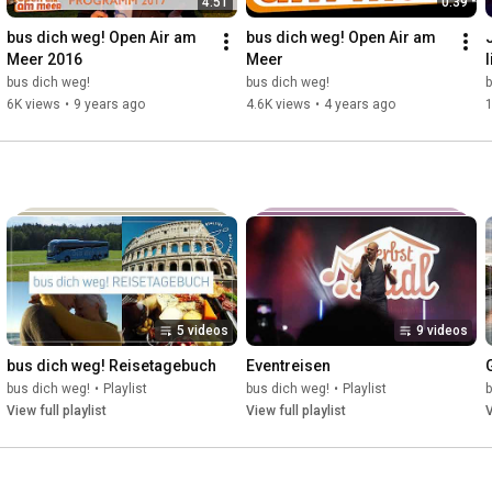
4:51
0:39
bus dich weg! Open Air am 
bus dich weg! Open Air am 
Meer 2016
Meer
l
bus dich weg!
bus dich weg!
b
6K views
•
9 years ago
4.6K views
•
4 years ago
5 videos
9 videos
bus dich weg! Reisetagebuch
Eventreisen
bus dich weg!
•
Playlist
bus dich weg!
•
Playlist
b
View full playlist
View full playlist
V