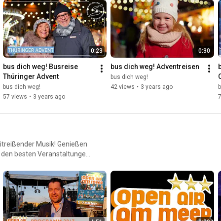
 von der Magie der Feiertage
esterreisen und begrüßen Sie
liche Momente voller Freude,
reisen in der festlichen
0:23
0:30
bus dich weg! Busreise 
bus dich weg! Adventreisen
Thüringer Advent
bus dich weg!
bus dich weg!
42 views
•
3 years ago
b
57 views
•
3 years ago
itreißender Musik! Genießen
u den besten Veranstaltungen
tauchen Sie ein in eine Welt