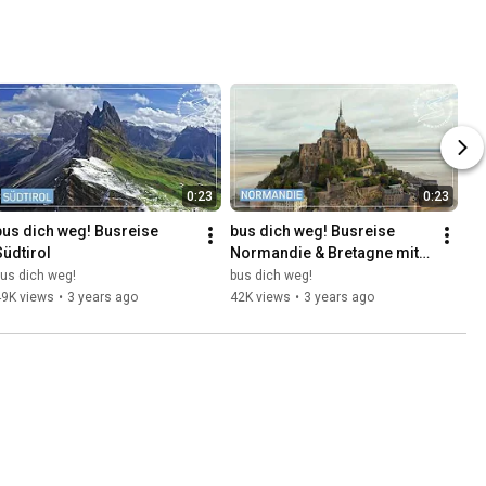
0:23
0:23
bus dich weg! Busreise 
bus dich weg! Busreise 
üdtirol
Normandie & Bretagne mit 
Belle Ile
us dich weg!
bus dich weg!
49K views
•
3 years ago
42K views
•
3 years ago