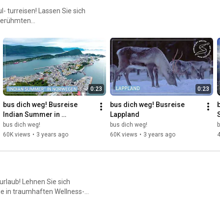
- turreisen! Lassen Sie sich
 berühmten
ie schönsten Reiseziele -
0:23
0:23
bus dich weg! Busreise 
bus dich weg! Busreise 
Indian Summer in 
Lappland
S
Norwegen
bus dich weg!
bus dich weg!
b
60K views
•
3 years ago
60K views
•
3 years ago
rlaub! Lehnen Sie sich
Sie in traumhaften Wellness-
de Thermalbäder, entspannen
öhnen. Freuen Sie sich auf