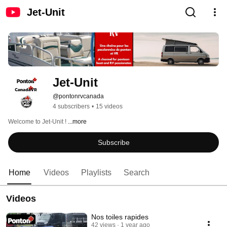
Jet-Unit
Jet-Unit
@pontonrvcanada
4 subscribers
•
15 videos
Welcome to Jet-Unit ! 
...more
Subscribe
Home
Videos
Playlists
Search
Videos
Nos toiles rapides
42 views
1 year ago