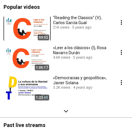
conferencias, exposiciones, proyecciones, aulas de cultura y naturaleza y 
Popular videos
colonias escolares de vacaciones . 
"Reading the Classics" (V),
Carlos García Gual
21K views
5 years ago
59:52
«Leer a los clásicos» (I), Rosa
Navarro Durán
4.6K views
5 years ago
1:06:17
«Democracias y geopolítica»,
Javier Solana
3.2K views
4 years ago
1:23:40
Past live streams