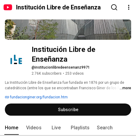
Institución Libre de Enseñanza
Institución Libre de 
Enseñanza
@institucionlibredeensenanz9971
2.76K subscribers
•
253 videos
La Institución Libre de Enseñanza fue fundada en 1876 por un grupo de 
catedráticos (entre los que se encontraban Francisco Giner de los Ríos, 
...more
Gumersindo de Azcárate y Nicolás Salmerón), separados de la 
fundacionginer.org/fundacion.htm
Universidad por defender la libertad de cátedra y negarse a ajustar sus 
enseñanzas a los dogmas oficiales. Tras la entrada en vigor de la 
Subscribe
Constitución de 1978, la Fundación recuperó su patrimonio y su plena 
capacidad de acción. Actualmente desarrolla iniciativas para constituirse 
en un centro de reflexión sobre cultura, educación y sociedad con 
vocación de involucrarse en la modernización del sistema educativo: 
Home
Videos
Live
Playlists
Search
programas de formación de enseñantes, cursos, seminarios, 