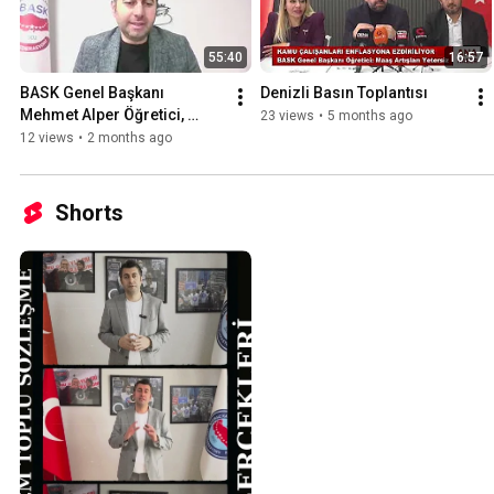
55:40
16:57
BASK Genel Başkanı 
Denizli Basın Toplantısı
Mehmet Alper Öğretici, 
23 views
•
5 months ago
Mustafa Balkız ile Sosyal 
12 views
•
2 months ago
Güvenlikli Yaşamda
Shorts