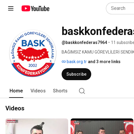
baskkonfedera
@baskkonfederas7964
•
11 subscrib
BAĞIMSIZ KAMU GÖREVLİLERİ SENDİ
bask.org.tr
and 3 more links
Subscribe
Home
Videos
Shorts
Videos