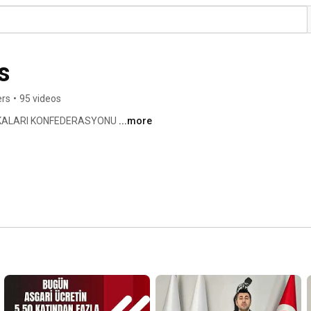
s
ers
•
95 videos
KALARI KONFEDERASYONU 
...more