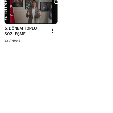
6. DÖNEM TOPLU 
SÖZLEŞME 
GERÇEKLERİ(2022-
297 views
2023 YILLARINI 
KAPSAYAN)