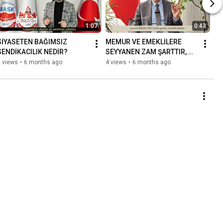
1:07
0:43
SİYASETEN BAĞIMSIZ 
MEMUR VE EMEKLİLERE 
SENDİKACILIK NEDİR?
SEYYANEN ZAM ŞARTTIR, 
ZORUNLULUKTUR!
 views
•
6 months ago
4 views
•
6 months ago