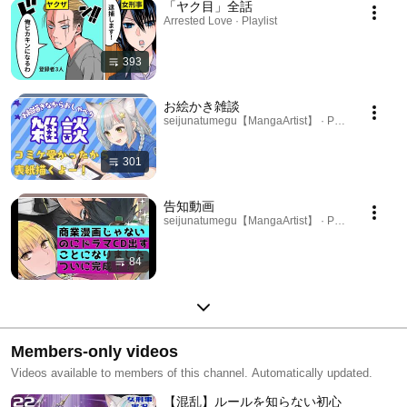
「ヤク目」全話
Arrested Love · Playlist
393
お絵かき雑談
seijunatumegu【MangaArtist】 · Playlist
301
告知動画
seijunatumegu【MangaArtist】 · Playlist
84
Members-only videos
Videos available to members of this channel. Automatically updated.
【混乱】ルールを知らない初心