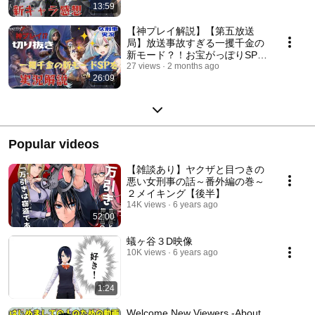
13:59
【神プレイ解説】【第五放送
局】放送事故すぎる一攫千金の
新モード？！お宝がっぽりSPを
実況解説してみた【切り抜き】
27 views
2 months ago
26:09
DAY3
Popular videos
【雑談あり】ヤクザと目つきの
悪い女刑事の話～番外編の巻～
２メイキング【後半】
14K views
6 years ago
52:00
蟻ヶ谷３D映像
10K views
6 years ago
1:24
Welcome New Viewers -About