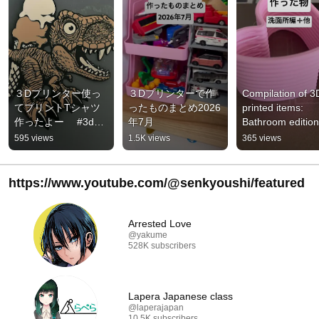
３Dプリンター使っ
３Dプリンターで作
Compilation of 3D
てプリントTシャツ
ったものまとめ2026
printed items: 
作ったよー　 #3dプ
年7月
Bathroom edition 
リンター 　#工作
others #shorts 
595 views
1.5K views
365 views
#seijunatsumegu
https://www.youtube.com/@senkyoushi/featured
Arrested Love
@yakume
528K subscribers
Lapera Japanese class
@laperajapan
10.5K subscribers