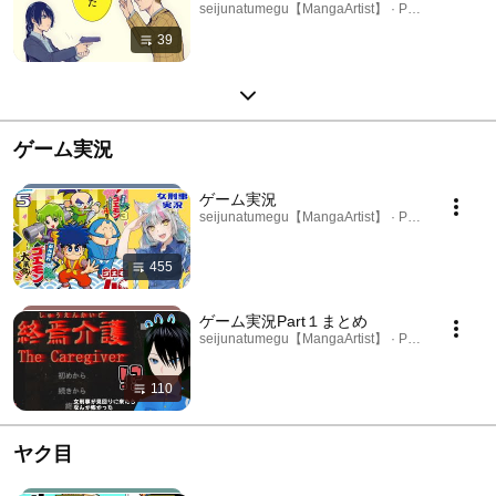
seijunatumegu【MangaArtist】 · Playlist
39
ゲーム実況
ゲーム実況
seijunatumegu【MangaArtist】 · Playlist
455
ゲーム実況Part１まとめ
seijunatumegu【MangaArtist】 · Playlist
110
ヤク目