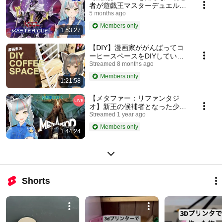
者が遊戯王マスターデュエルを
見回りした結果…【女刑事実
5 months ago
況】22日目ストーリー「受け継
Members only
1:53:27
がれる力」バトル戦のみおまけ
パート
【DIY】漫画家ががんばってコ
ーヒースペースをDIYしていく
よ【女刑事実況】
Streamed 8 months ago
Members only
1:21:58
【メタファー：リファンタジ
オ】新王の候補者となった少年
の運命を描くファンタジーRPG
Streamed 1 year ago
を見回りするよ！メタファー展
Members only
1:44:24
行って来た【女刑事実況】生配
信ノーカット版#5
Shorts