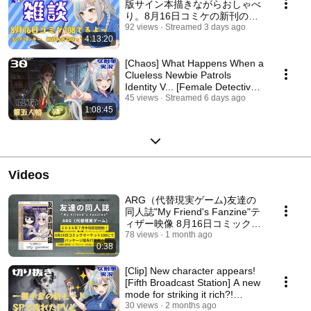
版サイン本描きながらおしゃべ
り。8月16日コミケの新刊のこ
と。東京ホラー特区2026に出る
92 views
Streamed 3 days ago
4:13:20
話。ARG新作ゲームの事とかよ
まわりさん、カイダンにっきグ
ッズだすよー
[Chaos] What Happens When a
Clueless Newbie Patrols
Identity V... [Female Detective
Let's Play] D...
45 views
Streamed 6 days ago
1:08:45
Videos
ARG（代替現実ゲーム)友達の
同人誌"My Friend's Fanzine"テ
ィザー映像 8月16日コミックマ
ーケット108にてパッケージ版
78 views
1 month ago
0:38
頒布予定!
[Clip] New character appears!
[Fifth Broadcast Station] A new
mode for striking it rich?!
Female ...
30 views
2 months ago