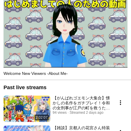
Welcome New Viewers -About Me-
Past live streams
【がんばれゴエモン大集合】懐
かしの名作をガチプレイ！令和
の女刑事が江戸の町を救うため
に見回りした結果…5 #女刑事
94 views
Streamed 2 days ago
2:02:07
実況 #がんばれゴエモン
【雑談】京都人の花宮さん特装