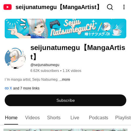
seijunatumegu【MangaArtist】
seijunatumegu【MangaArtis
t】
@seijunatsumegu
6.62K subscribers
•
1.1K videos
I 'm manga artist, Seiju Natsumeg. 
...more
X
and 7 more links
Subscribe
Home
Videos
Shorts
Live
Podcasts
Playlist