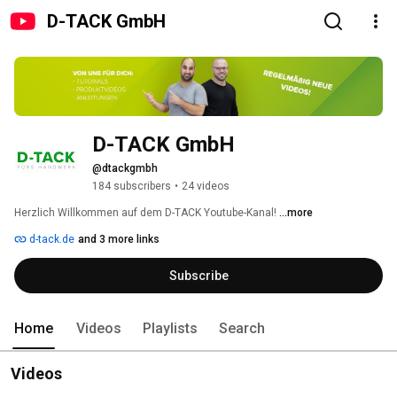
D-TACK GmbH
D-TACK GmbH
@dtackgmbh
184 subscribers
•
24 videos
Herzlich Willkommen auf dem D-TACK Youtube-Kanal! 
...more
d-tack.de
and 3 more links
Subscribe
Home
Videos
Playlists
Search
Videos