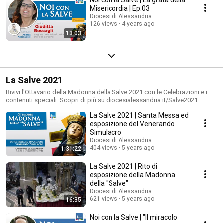
Misericordia | Ep.03
Diocesi di Alessandria
126 views
4 years ago
13:03
La Salve 2021
Rivivi l'Ottavario della Madonna della Salve 2021 con le Celebrazioni e i
contenuti speciali. Scopri di più su diocesialessandria.it/Salve2021
#NoiconlaSalve #Salve2021
La Salve 2021 | Santa Messa ed
esposizione del Venerando
Simulacro
Diocesi di Alessandria
404 views
5 years ago
1:31:22
La Salve 2021 | Rito di
esposizione della Madonna
della "Salve"
Diocesi di Alessandria
621 views
5 years ago
16:35
Noi con la Salve | "Il miracolo