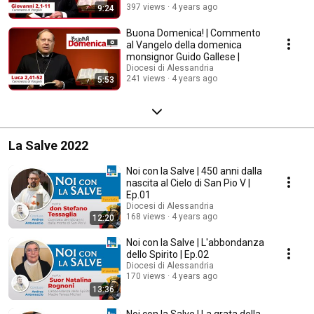
397 views
4 years ago
9:24
Buona Domenica! | Commento
al Vangelo della domenica
monsignor Guido Gallese |
Diocesi di Alessandria
241 views
4 years ago
5:53
La Salve 2022
Noi con la Salve | 450 anni dalla
nascita al Cielo di San Pio V |
Ep.01
Diocesi di Alessandria
168 views
4 years ago
12:20
Noi con la Salve | L'abbondanza
dello Spirito | Ep.02
Diocesi di Alessandria
170 views
4 years ago
13:36
Noi con la Salve | La grata della