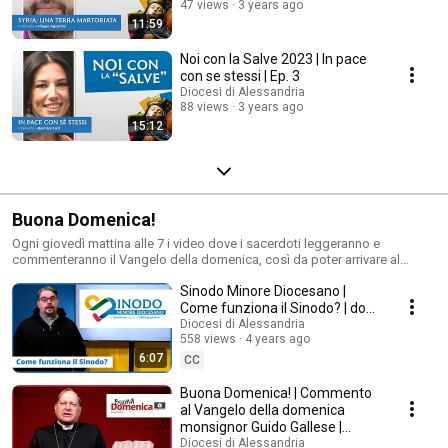
47 views
3 years ago
11:59
Noi con la Salve 2023 | In pace
con se stessi | Ep. 3
Diocesi di Alessandria
88 views
3 years ago
15:12
Buona Domenica!
Ogni giovedì mattina alle 7 i video dove i sacerdoti leggeranno e
commenteranno il Vangelo della domenica, così da poter arrivare al
momento della celebrazione eucaristica potendola comprendere ancor
Sinodo Minore Diocesano |
meglio, dopo averci meditato da soli o con la propria comunità di
preghiera, nelle modalità consentite. E per chi non potesse raggiungere
Come funziona il Sinodo? | don
una chiesa, sarà una compagnia e un aiuto alla preghiera personale.
Stefano Tessaglia
Diocesi di Alessandria
#buonadomenica
558 views
4 years ago
6:07
CC
Buona Domenica! | Commento
al Vangelo della domenica
monsignor Guido Gallese |
Giovanni 2,1-11
Diocesi di Alessandria