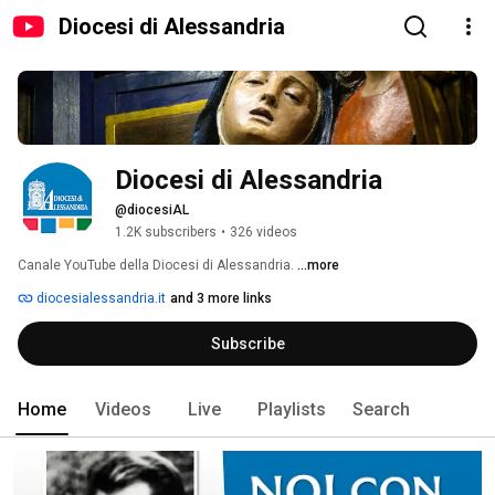
Diocesi di Alessandria
Diocesi di Alessandria
@diocesiAL
1.2K subscribers
•
326 videos
Canale YouTube della Diocesi di Alessandria. 
...more
diocesialessandria.it
and 3 more links
Subscribe
Home
Videos
Live
Playlists
Search