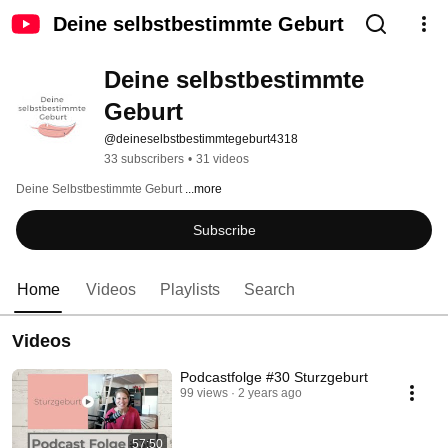
Deine selbstbestimmte Geburt
Deine selbstbestimmte 
Geburt
@deineselbstbestimmtegeburt4318
33 subscribers
•
31 videos
Deine Selbstbestimmte Geburt 
...more
Subscribe
Home
Videos
Playlists
Search
Videos
Podcastfolge #30 Sturzgeburt
99 views
2 years ago
57:50