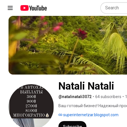
Natali Natali
@natalinatali3072
•
64 subscribers
•
1
Ваш готовый бизнес! Надежный проек
позволяет при минимальных вложен
superinternetzar.blogspot.com
Subscribe