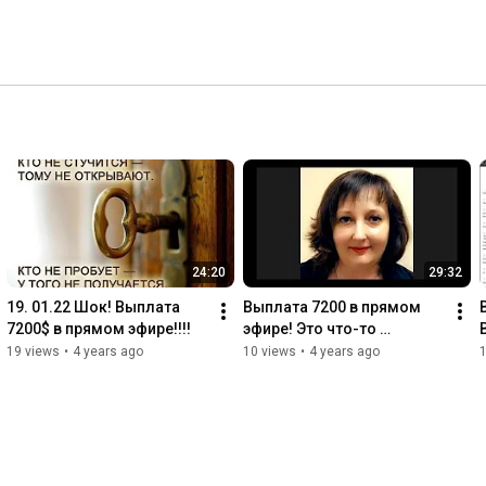
24:20
29:32
19. 01.22 Шок! Выплата 
Выплата 7200 в прямом 
7200$ в прямом эфире!!!!
эфире! Это что-то 
невероятное!
19 views
•
4 years ago
10 views
•
4 years ago