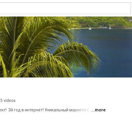
5 videos
т!  3й год в интернет! Уникальный маркетинг, 
...more
иях выйти на максимальные доходы! 