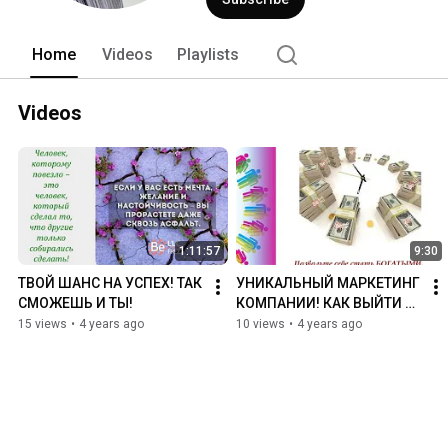
Home
Videos
Playlists
Videos
1:11:57
9:30
ТВОЙ ШАНС НА УСПЕХ! ТАК 
УНИКАЛЬНЫЙ МАРКЕТИНГ 
СМОЖЕШЬ И ТЫ!
КОМПАНИИ! КАК ВЫЙТИ 
ИЗ НИЩЕТЫ..
15 views
•
4 years ago
10 views
•
4 years ago