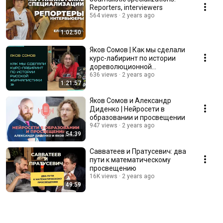
Reporters, interviewers
564 views
2 years ago
1:02:50
Яков Сомов | Как мы сделали
курс-лабиринт по истории
дореволюционной
журналистики
636 views
2 years ago
1:21:57
Яков Сомов и Александр
Диденко | Нейросети в
образовании и просвещении
947 views
2 years ago
54:39
Савватеев и Пратусевич: два
пути к математическому
просвещению
16K views
2 years ago
49:59