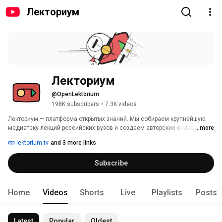
Лекториум
Лекториум
@OpenLektorium
198K subscribers
•
7.3K videos
Лекториум — платформа открытых знаний. Мы собираем крупнейшую 
медиатеку лекций российских вузов и создаем авторские онлайн-
...more
курсы нового поколения. Выбирайте интересующую вас тему и 
lektorium.tv
and 3 more links
занимайтесь с лучшими преподавателями! 
Subscribe
Home
Videos
Shorts
Live
Playlists
Posts
Latest
Popular
Oldest