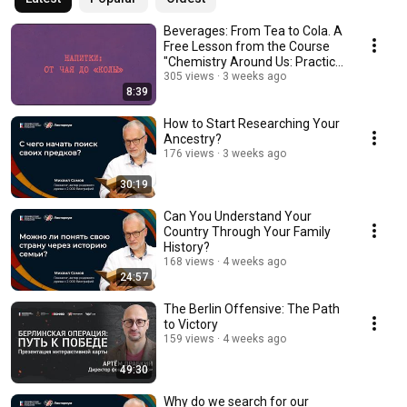
Beverages: From Tea to Cola. A
Free Lesson from the Course
"Chemistry Around Us: Practice
and Exp...
305 views
3 weeks ago
8:39
How to Start Researching Your
Ancestry?
176 views
3 weeks ago
30:19
Can You Understand Your
Country Through Your Family
History?
168 views
4 weeks ago
24:57
The Berlin Offensive: The Path
to Victory
159 views
4 weeks ago
49:30
Why do we search for our