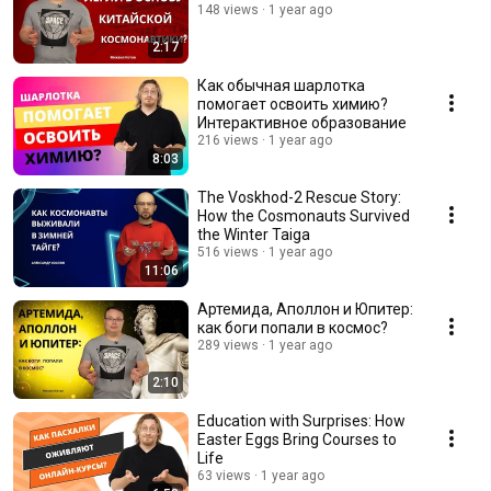
148 views
1 year ago
2:17
Как обычная шарлотка
помогает освоить химию?
Интерактивное образование
216 views
1 year ago
8:03
The Voskhod-2 Rescue Story:
How the Cosmonauts Survived
the Winter Taiga
516 views
1 year ago
11:06
Артемида, Аполлон и Юпитер:
как боги попали в космос?
289 views
1 year ago
2:10
Education with Surprises: How
Easter Eggs Bring Courses to
Life
63 views
1 year ago