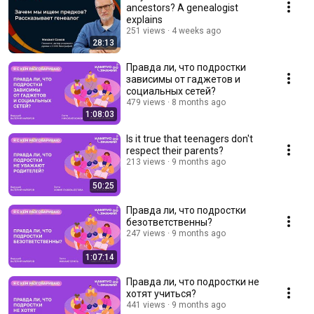
ancestors? A genealogist
explains
251 views
4 weeks ago
28:13
Правда ли, что подростки
зависимы от гаджетов и
социальных сетей?
479 views
8 months ago
1:08:03
Is it true that teenagers don't
respect their parents?
213 views
9 months ago
50:25
Правда ли, что подростки
безответственны?
247 views
9 months ago
1:07:14
Правда ли, что подростки не
хотят учиться?
441 views
9 months ago