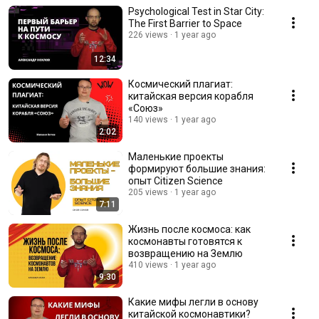
Psychological Test in Star City:
The First Barrier to Space
226 views
1 year ago
12:34
Космический плагиат:
китайская версия корабля
«Союз»
140 views
1 year ago
2:02
Маленькие проекты
формируют большие знания:
опыт Citizen Science
205 views
1 year ago
7:11
Жизнь после космоса: как
космонавты готовятся к
возвращению на Землю
410 views
1 year ago
9:30
Какие мифы легли в основу
китайской космонавтики?