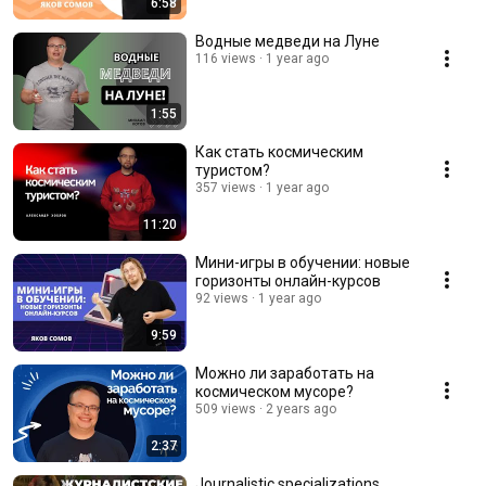
6:58
Водные медведи на Луне
116 views
1 year ago
1:55
Как стать космическим
туристом?
357 views
1 year ago
11:20
Мини-игры в обучении: новые
горизонты онлайн-курсов
92 views
1 year ago
9:59
Можно ли заработать на
космическом мусоре?
509 views
2 years ago
2:37
Journalistic specializations.