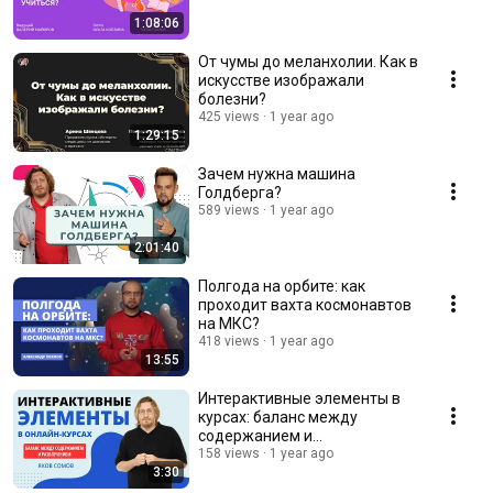
1:08:06
От чумы до меланхолии. Как в
искусстве изображали
болезни?
425 views
1 year ago
1:29:15
Зачем нужна машина
Голдберга?
589 views
1 year ago
2:01:40
Полгода на орбите: как
проходит вахта космонавтов
на МКС?
418 views
1 year ago
13:55
Интерактивные элементы в
курсах: баланс между
содержанием и
развлечением
158 views
1 year ago
3:30