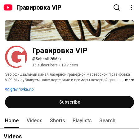
Гравировка VIP
Гравировка VIP
@School128Msk
16 subscribers
•
19 videos
Это официальный канал лазерной граверной мастерской "Гравировка 
VIP". Мы публикуем наше портфолио и примеры лазерной гравировки. 
...more
Со временем появятся и обучающее видео и обзоры. 
gravirovka.vip
Subscribe
Home
Videos
Shorts
Playlists
Search
Videos