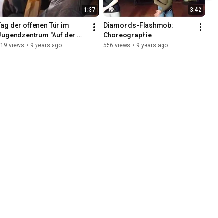
1:37
3:42
Tag der offenen Tür im 
Diamonds-Flashmob: 
Jugendzentrum "Auf der 
Choreographie
Höhe"
219 views
•
9 years ago
556 views
•
9 years ago