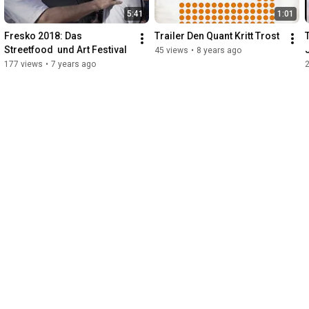
5:41
1:01
Fresko 2018: Das 
Trailer Den Quant Kritt Trost
Streetfood  und Art Festival
45 views
•
8 years ago
177 views
•
7 years ago